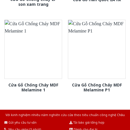
son xam trang
Cửa Gỗ Chống Cháy MDF
Cửa Gỗ Chống Cháy MDF
Melamine 1
Melamine P1
Với kinh nghiệm nhiêu năm nghiên cứu cửa theo tiêu chuẩn công nghệ Châu
Âu.Chúng tôi tự tin là nhà sản xuất & cung cấp hàng đầu tại Việt Nam!
Gửi yêu cầu tư vấn
Tải báo giá tổng hợp
Yêu cầu gọi lại (3 phút)
Dành cho đại lý