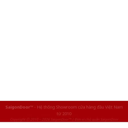
SaigonDoor™
- Hệ thống Showroom cửa hàng đầu Việt Nam
từ 2010
Copyright ⓒ 2010 – 2026 SaigonDoor™ | Đơn vị chủ quản SaigonDoor