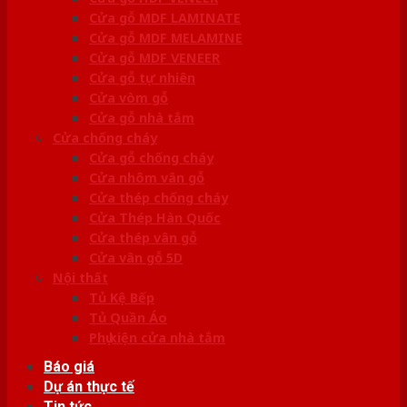
Cửa gỗ MDF LAMINATE
Cửa gỗ MDF MELAMINE
Cửa gỗ MDF VENEER
Cửa gỗ tự nhiên
Cửa vòm gỗ
Cửa gỗ nhà tắm
Cửa chống cháy
Cửa gỗ chống cháy
Cửa nhôm vân gỗ
Cửa thép chống cháy
Cửa Thép Hàn Quốc
Cửa thép vân gỗ
Cửa vân gỗ 5D
Nội thất
Tủ Kệ Bếp
Tủ Quần Áo
Phụ kiện cửa nhà tắm
Báo giá
Dự án thực tế
Tin tức