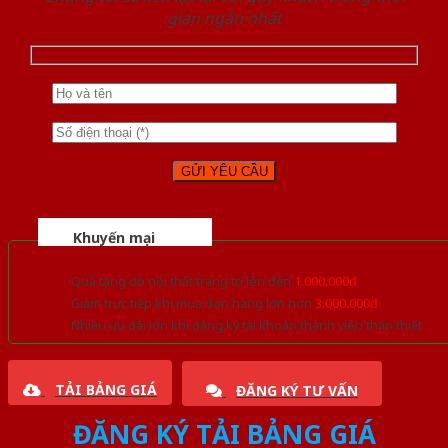
gian ngắn nhất
Khuyến mại
Quà tặng đồ nội thất trang trí lên đến
1.000.000đ
Giảm trực tiếp khi mua đơn hàng lớn hơn
3.000.000đ
Nhiều ưu đãi lớn khi đăng ký tài khoản thành viên thân thiết
TẢI BẢNG GIÁ
ĐĂNG KÝ TƯ VẤN
ĐĂNG KÝ TẢI BẢNG GIÁ