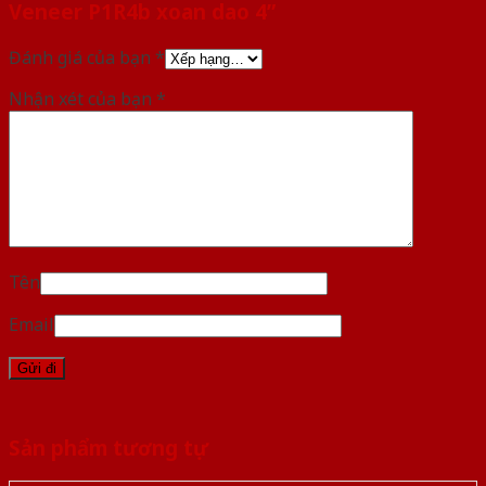
Veneer P1R4b xoan dao 4”
Đánh giá của bạn
*
Nhận xét của bạn
*
Tên
Email
Sản phẩm tương tự