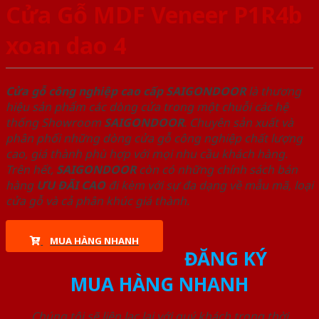
Cửa Gỗ MDF Veneer P1R4b
xoan dao 4
Cửa gỗ công nghiệp cao cấp SAIGONDOOR
là thương
hiệu sản phẩm các dòng cửa trong một chuỗi các hệ
thống Showroom
SAIGONDOOR
. Chuyên sản xuất và
phân phối những dòng cửa gỗ công nghiệp chất lượng
cao, giá thành phù hợp với mọi nhu cầu khách hàng.
Trên hết,
SAIGONDOOR
còn có những chính sách bán
hàng
ƯU ĐÃI
CAO
đi kèm với sự đa dạng về mẫu mã, loại
cửa gỗ và cả phân khúc giá thành.
MUA HÀNG NHANH
ĐĂNG KÝ
MUA HÀNG NHANH
Chúng tôi sẽ liên lạc lại với quý khách trong thời