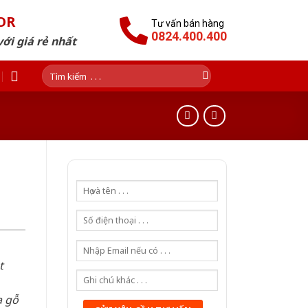
OR
Tư vấn bán hàng
0824.400.400
ới giá rẻ nhất
Tìm
kiếm:
t
a gỗ