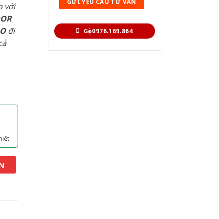
 với
OOR
AO
đi
Gọi 0976.169.864
cả
hiết
N