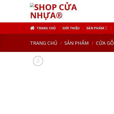
Skip
to
content
TRANG CHỦ
GIỚI THIỆU
SẢN PHẨM
TRANG CHỦ
/
SẢN PHẨM
/
CỬA GỖ