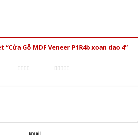
ét “Cửa Gỗ MDF Veneer P1R4b xoan dao 4”
of 5 stars
5 of 5 stars
Email