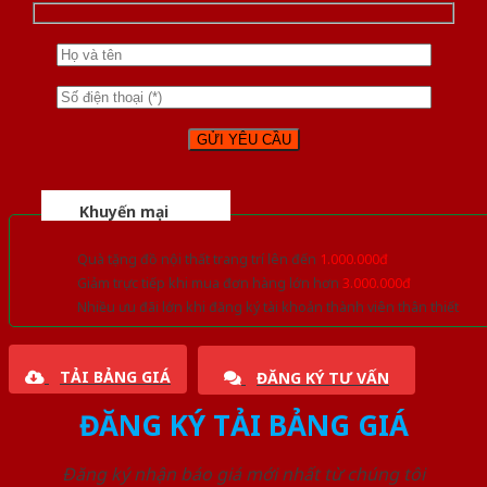
Khuyến mại
Quà tặng đồ nội thất trang trí lên đến
1.000.000đ
Giảm trực tiếp khi mua đơn hàng lớn hơn
3.000.000đ
Nhiều ưu đãi lớn khi đăng ký tài khoản thành viên thân thiết
TẢI BẢNG GIÁ
ĐĂNG KÝ TƯ VẤN
ĐĂNG KÝ TẢI BẢNG GIÁ
Đăng ký nhận báo giá mới nhất từ chúng tôi