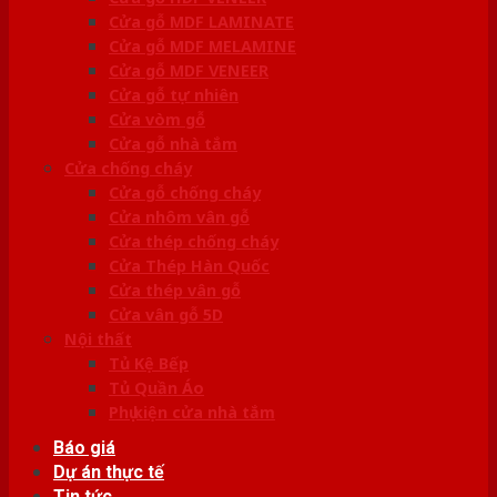
Cửa gỗ MDF LAMINATE
Cửa gỗ MDF MELAMINE
Cửa gỗ MDF VENEER
Cửa gỗ tự nhiên
Cửa vòm gỗ
Cửa gỗ nhà tắm
Cửa chống cháy
Cửa gỗ chống cháy
Cửa nhôm vân gỗ
Cửa thép chống cháy
Cửa Thép Hàn Quốc
Cửa thép vân gỗ
Cửa vân gỗ 5D
Nội thất
Tủ Kệ Bếp
Tủ Quần Áo
Phụ kiện cửa nhà tắm
Báo giá
Dự án thực tế
Tin tức