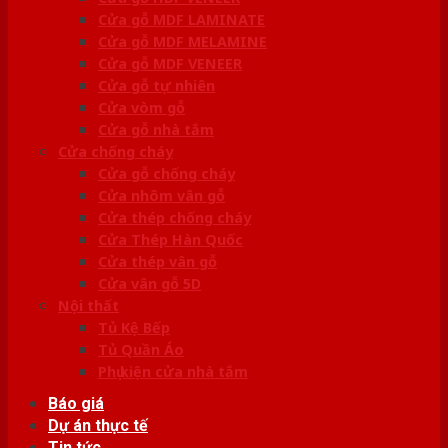
Cửa gỗ MDF LAMINATE
Cửa gỗ MDF MELAMINE
Cửa gỗ MDF VENEER
Cửa gỗ tự nhiên
Cửa vòm gỗ
Cửa gỗ nhà tắm
Cửa chống cháy
Cửa gỗ chống cháy
Cửa nhôm vân gỗ
Cửa thép chống cháy
Cửa Thép Hàn Quốc
Cửa thép vân gỗ
Cửa vân gỗ 5D
Nội thất
Tủ Kệ Bếp
Tủ Quần Áo
Phụ kiện cửa nhà tắm
Báo giá
Dự án thực tế
Tin tức