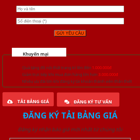
Khuyến mại
Quà tặng đồ nội thất trang trí lên đến
1.000.000đ
Giảm trực tiếp khi mua đơn hàng lớn hơn
3.000.000đ
Nhiều ưu đãi lớn khi đăng ký tài khoản thành viên thân thiết
TẢI BẢNG GIÁ
ĐĂNG KÝ TƯ VẤN
ĐĂNG KÝ TẢI BẢNG GIÁ
Đăng ký nhận báo giá mới nhất từ chúng tôi