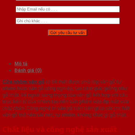
Mô tả
Đánh giá (0)
Cửa nhôm vân gỗ
có bề mặt được phủ lớp vân gỗ tự
nhiên hoặc vân gỗ công nghiệp, tạo cảm giác giống như
gỗ thật. Vẻ ngoài sang trọng của vân gỗ kết hợp với cấu
trúc bền bỉ của nhôm tạo nên sản phẩm vừa đẹp mắt vừa
chắc chắn. Công nghệ in vân gỗ tiên tiến giúp các chi tiết
vân gỗ trở nên sắc nét, tự nhiên, không khác gì gỗ thật.
Chất liệu và công nghệ sản xuất