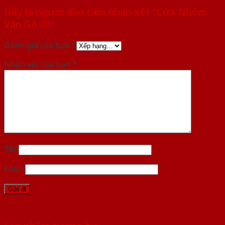
Hãy là người đầu tiên nhận xét “Cửa Nhôm
Vân Gỗ 70”
Đánh giá của bạn
*
Nhận xét của bạn
*
Tên
Email