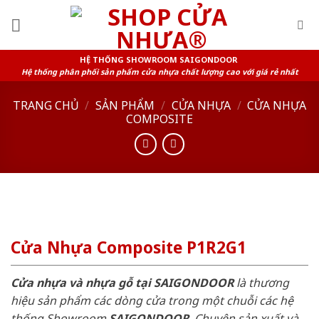
Skip
to
content
HỆ THỐNG SHOWROOM SAIGONDOOR
Hệ thống phân phối sản phẩm cửa nhựa chất lượng cao với giá rẻ nhất
TRANG CHỦ
/
SẢN PHẨM
/
CỬA NHỰA
/
CỬA NHỰA
COMPOSITE
Cửa Nhựa Composite P1R2G1
Cửa nhựa và nhựa gỗ tại SAIGONDOOR
là thương
hiệu sản phẩm các dòng cửa trong một chuỗi các hệ
thống Showroom
SAIGONDOOR
. Chuyên sản xuất và