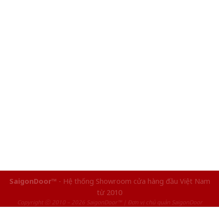
SaigonDoor™
- Hệ thống Showroom cửa hàng đầu Việt Nam
từ 2010
Copyright ⓒ 2010 – 2026 SaigonDoor™ | Đơn vị chủ quản SaigonDoor