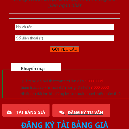
gian ngắn nhất
Khuyến mại
Quà tặng đồ nội thất trang trí lên đến
1.000.000đ
Giảm trực tiếp khi mua đơn hàng lớn hơn
3.000.000đ
Nhiều ưu đãi lớn khi đăng ký tài khoản thành viên thân thiết
TẢI BẢNG GIÁ
ĐĂNG KÝ TƯ VẤN
ĐĂNG KÝ TẢI BẢNG GIÁ