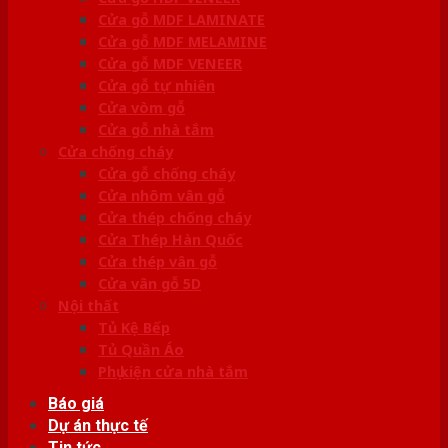
Cửa gỗ MDF LAMINATE
Cửa gỗ MDF MELAMINE
Cửa gỗ MDF VENEER
Cửa gỗ tự nhiên
Cửa vòm gỗ
Cửa gỗ nhà tắm
Cửa chống cháy
Cửa gỗ chống cháy
Cửa nhôm vân gỗ
Cửa thép chống cháy
Cửa Thép Hàn Quốc
Cửa thép vân gỗ
Cửa vân gỗ 5D
Nội thất
Tủ Kệ Bếp
Tủ Quần Áo
Phụ kiện cửa nhà tắm
Báo giá
Dự án thực tế
Tin tức