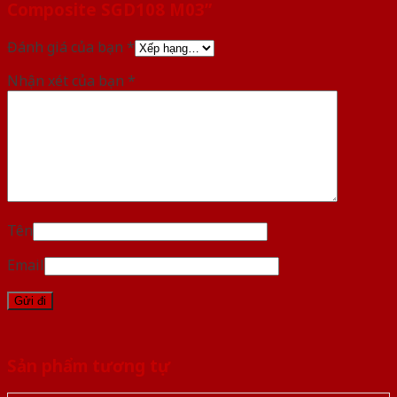
Composite SGD108 M03”
Đánh giá của bạn
*
Nhận xét của bạn
*
Tên
Email
Sản phẩm tương tự