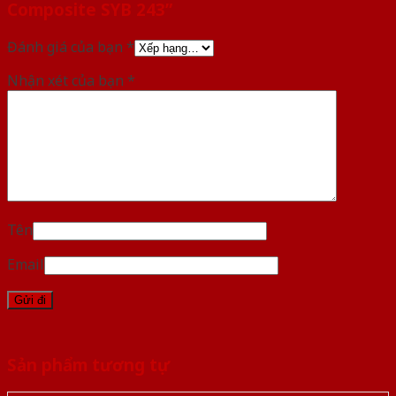
Composite SYB 243”
Đánh giá của bạn
*
Nhận xét của bạn
*
Tên
Email
Sản phẩm tương tự