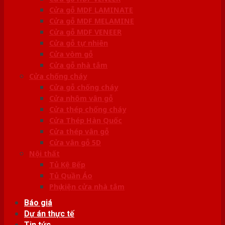
Cửa gỗ MDF LAMINATE
Cửa gỗ MDF MELAMINE
Cửa gỗ MDF VENEER
Cửa gỗ tự nhiên
Cửa vòm gỗ
Cửa gỗ nhà tắm
Cửa chống cháy
Cửa gỗ chống cháy
Cửa nhôm vân gỗ
Cửa thép chống cháy
Cửa Thép Hàn Quốc
Cửa thép vân gỗ
Cửa vân gỗ 5D
Nội thất
Tủ Kệ Bếp
Tủ Quần Áo
Phụ kiện cửa nhà tắm
Báo giá
Dự án thực tế
Tin tức