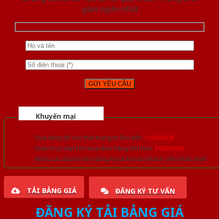
gian ngắn nhất
Khuyến mại
Quà tặng đồ nội thất trang trí lên đến
1.000.000đ
Giảm trực tiếp khi mua đơn hàng lớn hơn
3.000.000đ
Nhiều ưu đãi lớn khi đăng ký tài khoản thành viên thân thiết
TẢI BẢNG GIÁ
ĐĂNG KÝ TƯ VẤN
ĐĂNG KÝ TẢI BẢNG GIÁ