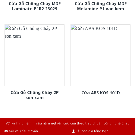
Cửa Gỗ Chống Cháy MDF
Cửa Gỗ Chống Cháy MDF
Laminate P1R2 23029
Melamine P1 van kem
Cửa Gỗ Chống Cháy 2P
Cửa ABS KOS 101D
son xam
Với kinh nghiệm nhiêu năm nghiên cứu cửa theo tiêu chuẩn công nghệ Châu
Âu.Chúng tôi tự tin là nhà sản xuất & cung cấp hàng đầu tại Việt Nam!
Gửi yêu cầu tư vấn
Tải báo giá tổng hợp