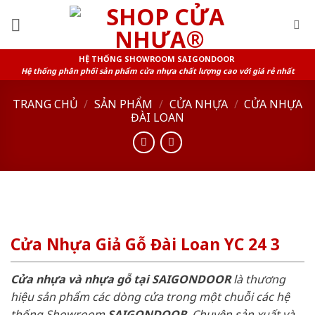
Skip
to
content
HỆ THỐNG SHOWROOM SAIGONDOOR
Hệ thống phân phối sản phẩm cửa nhựa chất lượng cao với giá rẻ nhất
TRANG CHỦ
/
SẢN PHẨM
/
CỬA NHỰA
/
CỬA NHỰA
ĐÀI LOAN
Cửa Nhựa Giả Gỗ Đài Loan YC 24 3
Cửa nhựa và nhựa gỗ tại SAIGONDOOR
là thương
hiệu sản phẩm các dòng cửa trong một chuỗi các hệ
thống Showroom
SAIGONDOOR
. Chuyên sản xuất và