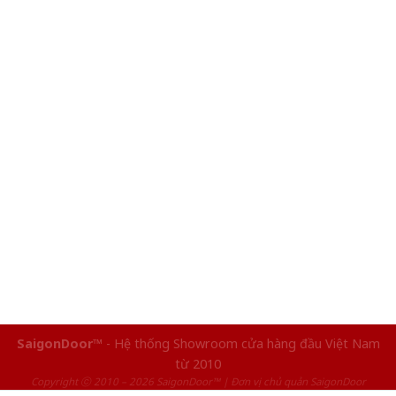
SaigonDoor™
- Hệ thống Showroom cửa hàng đầu Việt Nam
từ 2010
Copyright ⓒ 2010 – 2026 SaigonDoor™ | Đơn vị chủ quản SaigonDoor