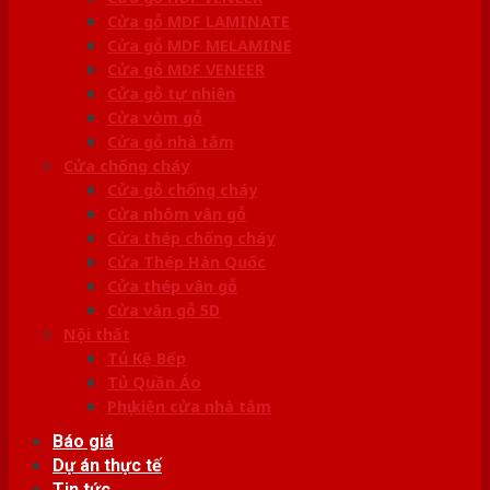
Cửa gỗ MDF LAMINATE
Cửa gỗ MDF MELAMINE
Cửa gỗ MDF VENEER
Cửa gỗ tự nhiên
Cửa vòm gỗ
Cửa gỗ nhà tắm
Cửa chống cháy
Cửa gỗ chống cháy
Cửa nhôm vân gỗ
Cửa thép chống cháy
Cửa Thép Hàn Quốc
Cửa thép vân gỗ
Cửa vân gỗ 5D
Nội thất
Tủ Kệ Bếp
Tủ Quần Áo
Phụ kiện cửa nhà tắm
Báo giá
Dự án thực tế
Tin tức