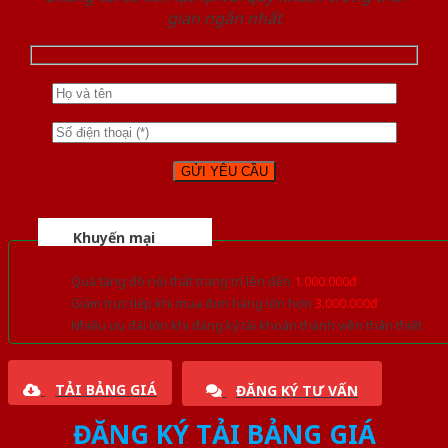
gian ngắn nhất
Khuyến mại
Quà tặng đồ nội thất trang trí lên đến
1.000.000đ
Giảm trực tiếp khi mua đơn hàng lớn hơn
3.000.000đ
Nhiều ưu đãi lớn khi đăng ký tài khoản thành viên thân thiết
TẢI BẢNG GIÁ
ĐĂNG KÝ TƯ VẤN
ĐĂNG KÝ TẢI BẢNG GIÁ