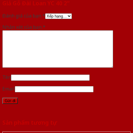
Giả Gỗ Đài Loan YC 40 2”
Đánh giá của bạn
*
Nhận xét của bạn
*
Tên
Email
Sản phẩm tương tự