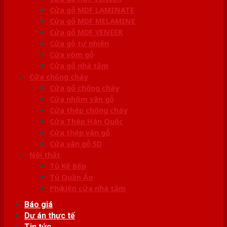
Cửa gỗ MDF LAMINATE
Cửa gỗ MDF MELAMINE
Cửa gỗ MDF VENEER
Cửa gỗ tự nhiên
Cửa vòm gỗ
Cửa gỗ nhà tắm
Cửa chống cháy
Cửa gỗ chống cháy
Cửa nhôm vân gỗ
Cửa thép chống cháy
Cửa Thép Hàn Quốc
Cửa thép vân gỗ
Cửa vân gỗ 5D
Nội thất
Tủ Kệ Bếp
Tủ Quần Áo
Phụ kiện cửa nhà tắm
Báo giá
Dự án thực tế
Tin tức