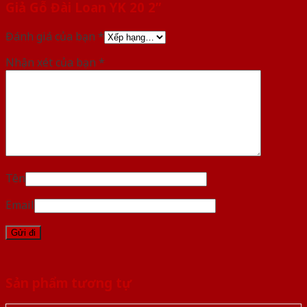
Giả Gỗ Đài Loan YK 20 2”
Đánh giá của bạn
*
Nhận xét của bạn
*
Tên
Email
Sản phẩm tương tự