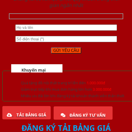
gian ngắn nhất
Khuyến mại
Quà tặng đồ nội thất trang trí lên đến
1.000.000đ
Giảm trực tiếp khi mua đơn hàng lớn hơn
3.000.000đ
Nhiều ưu đãi lớn khi đăng ký tài khoản thành viên thân thiết
TẢI BẢNG GIÁ
ĐĂNG KÝ TƯ VẤN
ĐĂNG KÝ TẢI BẢNG GIÁ