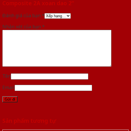
Composite 2A xoan dao 2”
Đánh giá của bạn
*
Nhận xét của bạn
*
Tên
Email
Sản phẩm tương tự