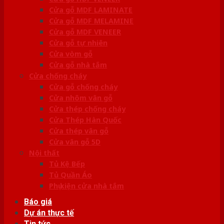
Cửa gỗ MDF LAMINATE
Cửa gỗ MDF MELAMINE
Cửa gỗ MDF VENEER
Cửa gỗ tự nhiên
Cửa vòm gỗ
Cửa gỗ nhà tắm
Cửa chống cháy
Cửa gỗ chống cháy
Cửa nhôm vân gỗ
Cửa thép chống cháy
Cửa Thép Hàn Quốc
Cửa thép vân gỗ
Cửa vân gỗ 5D
Nội thất
Tủ Kệ Bếp
Tủ Quần Áo
Phụ kiện cửa nhà tắm
Báo giá
Dự án thực tế
Tin tức