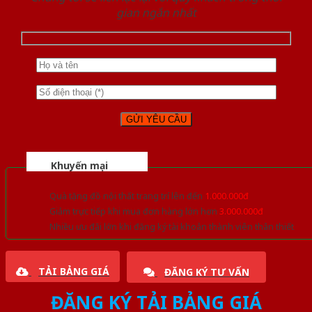
gian ngắn nhất
Khuyến mại
Quà tặng đồ nội thất trang trí lên đến
1.000.000đ
Giảm trực tiếp khi mua đơn hàng lớn hơn
3.000.000đ
Nhiều ưu đãi lớn khi đăng ký tài khoản thành viên thân thiết
TẢI BẢNG GIÁ
ĐĂNG KÝ TƯ VẤN
ĐĂNG KÝ TẢI BẢNG GIÁ