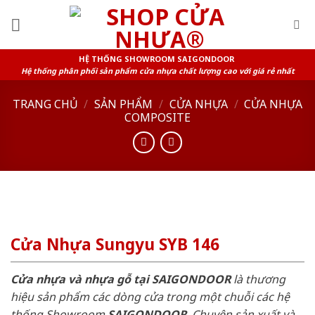
Skip
to
content
HỆ THỐNG SHOWROOM SAIGONDOOR
Hệ thống phân phối sản phẩm cửa nhựa chất lượng cao với giá rẻ nhất
TRANG CHỦ
/
SẢN PHẨM
/
CỬA NHỰA
/
CỬA NHỰA
COMPOSITE
Cửa Nhựa Sungyu SYB 146
Cửa nhựa và nhựa gỗ tại SAIGONDOOR
là thương
hiệu sản phẩm các dòng cửa trong một chuỗi các hệ
thống Showroom
SAIGONDOOR
. Chuyên sản xuất và