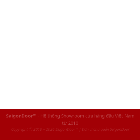
SaigonDoor™
- Hệ thống Showroom cửa hàng đầu Việt Nam
từ 2010
Copyright ⓒ 2010 – 2026 SaigonDoor™ | Đơn vị chủ quản SaigonDoor