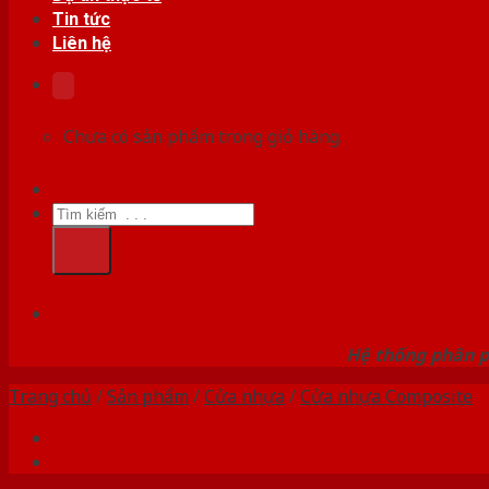
Tin tức
Liên hệ
Chưa có sản phẩm trong giỏ hàng.
Tìm
kiếm:
HỆ
Hệ thống phân p
Trang chủ
/
Sản phẩm
/
Cửa nhựa
/
Cửa nhựa Composite