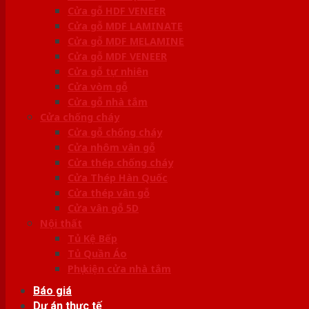
Cửa gỗ HDF VENEER
Cửa gỗ MDF LAMINATE
Cửa gỗ MDF MELAMINE
Cửa gỗ MDF VENEER
Cửa gỗ tự nhiên
Cửa vòm gỗ
Cửa gỗ nhà tắm
Cửa chống cháy
Cửa gỗ chống cháy
Cửa nhôm vân gỗ
Cửa thép chống cháy
Cửa Thép Hàn Quốc
Cửa thép vân gỗ
Cửa vân gỗ 5D
Nội thất
Tủ Kệ Bếp
Tủ Quần Áo
Phụ kiện cửa nhà tắm
Báo giá
Dự án thực tế