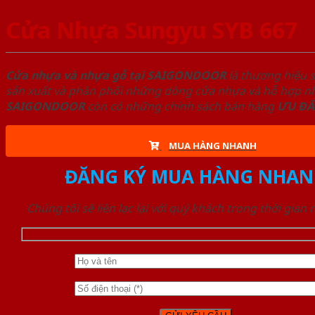
Cửa Nhựa Sungyu SYB 667
Cửa nhựa và nhựa gỗ tại SAIGONDOOR
là thương hiệu 
sản xuất và phân phối những dòng cửa nhựa và hỗ hợp nhự
SAIGONDOOR
còn có những chính sách bán hàng
ƯU ĐÃ
MUA HÀNG NHANH
ĐĂNG KÝ MUA HÀNG NHAN
Chúng tôi sẽ liên lạc lại với quý khách trong thời gian