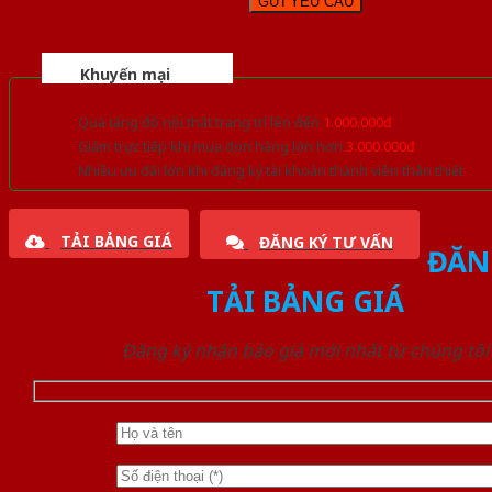
Khuyến mại
Quà tặng đồ nội thất trang trí lên đến
1.000.000đ
Giảm trực tiếp khi mua đơn hàng lớn hơn
3.000.000đ
Nhiều ưu đãi lớn khi đăng ký tài khoản thành viên thân thiết
TẢI BẢNG GIÁ
ĐĂNG KÝ TƯ VẤN
ĐĂN
TẢI BẢNG GIÁ
Đăng ký nhận báo giá mới nhất từ chúng tôi