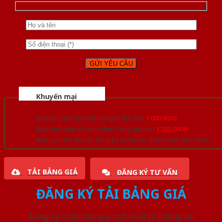
Khuyến mại
Quà tặng đồ nội thất trang trí lên đến
1.000.000đ
Giảm trực tiếp khi mua đơn hàng lớn hơn
3.000.000đ
Nhiều ưu đãi lớn khi đăng ký tài khoản thành viên thân thiết
TẢI BẢNG GIÁ
ĐĂNG KÝ TƯ VẤN
ĐĂNG KÝ TẢI BẢNG GIÁ
Đăng ký nhận báo giá mới nhất từ chúng tôi