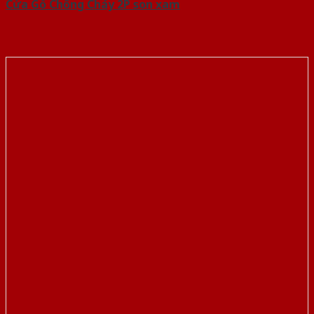
Cửa Gỗ Chống Cháy 2P son xam