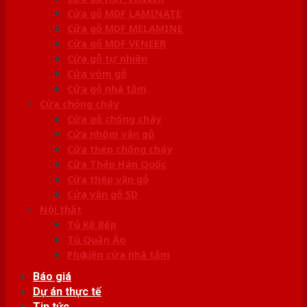
Cửa gỗ MDF LAMINATE
Cửa gỗ MDF MELAMINE
Cửa gỗ MDF VENEER
Cửa gỗ tự nhiên
Cửa vòm gỗ
Cửa gỗ nhà tắm
Cửa chống cháy
Cửa gỗ chống cháy
Cửa nhôm vân gỗ
Cửa thép chống cháy
Cửa Thép Hàn Quốc
Cửa thép vân gỗ
Cửa vân gỗ 5D
Nội thất
Tủ Kệ Bếp
Tủ Quần Áo
Phụ kiện cửa nhà tắm
Báo giá
Dự án thực tế
Tin tức