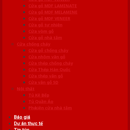
Cửa gỗ MDF LAMINATE
Cửa gỗ MDF MELAMINE
Cửa gỗ MDF VENEER
Cửa gỗ tự nhiên
Cửa vòm gỗ
Cửa gỗ nhà tắm
Cửa chống cháy
Cửa gỗ chống cháy
Cửa nhôm vân gỗ
Cửa thép chống cháy
Cửa Thép Hàn Quốc
Cửa thép vân gỗ
Cửa vân gỗ 5D
Nội thất
Tủ Kệ Bếp
Tủ Quần Áo
Phụ kiện cửa nhà tắm
Báo giá
Dự án thực tế
Tin tức