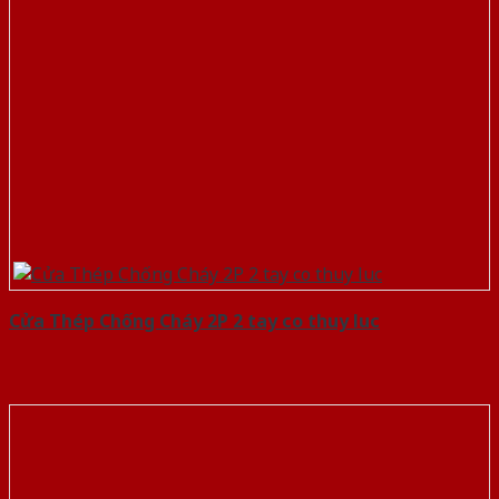
Cửa Thép Chống Cháy 2P 2 tay co thuy luc