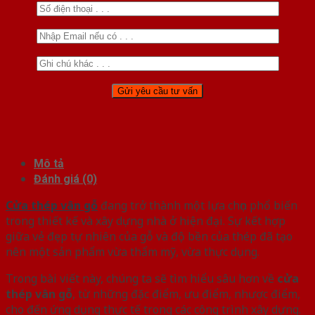
Mô tả
Đánh giá (0)
Cửa thép vân gỗ
đang trở thành một lựa chọn phổ biến
trong thiết kế và xây dựng nhà ở hiện đại. Sự kết hợp
giữa vẻ đẹp tự nhiên của gỗ và độ bền của thép đã tạo
nên một sản phẩm vừa thẩm mỹ, vừa thực dụng.
Trong bài viết này, chúng ta sẽ tìm hiểu sâu hơn về
cửa
thép vân gỗ
, từ những đặc điểm, ưu điểm, nhược điểm,
cho đến ứng dụng thực tế trong các công trình xây dựng.