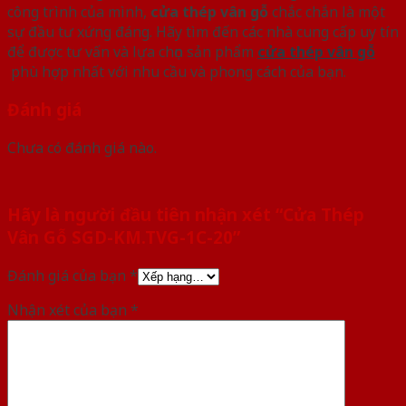
công trình của mình,
cửa thép vân gỗ
chắc chắn là một
sự đầu tư xứng đáng. Hãy tìm đến các nhà cung cấp uy tín
để được tư vấn và lựa chọn sản phẩm
cửa thép vân gỗ
phù hợp nhất với nhu cầu và phong cách của bạn.
Đánh giá
Chưa có đánh giá nào.
Hãy là người đầu tiên nhận xét “Cửa Thép
Vân Gỗ SGD-KM.TVG-1C-20”
Đánh giá của bạn
*
Nhận xét của bạn
*