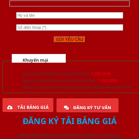
Khuyến mại
Quà tặng đồ nội thất trang trí lên đến
1.000.000đ
Giảm trực tiếp khi mua đơn hàng lớn hơn
3.000.000đ
Nhiều ưu đãi lớn khi đăng ký tài khoản thành viên thân thiết
TẢI BẢNG GIÁ
ĐĂNG KÝ TƯ VẤN
ĐĂNG KÝ TẢI BẢNG GIÁ
Đăng ký nhận báo giá mới nhất từ chúng tôi