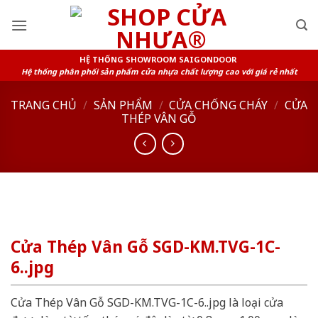
Skip
to
content
HỆ THỐNG SHOWROOM SAIGONDOOR
Hệ thống phân phối sản phẩm cửa nhựa chất lượng cao với giá rẻ nhất
TRANG CHỦ
/
SẢN PHẨM
/
CỬA CHỐNG CHÁY
/
CỬA
THÉP VÂN GỖ
Cửa Thép Vân Gỗ SGD-KM.TVG-1C-
6..jpg
Cửa Thép Vân Gỗ SGD-KM.TVG-1C-6..jpg là loại cửa