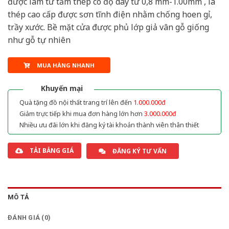
được làm từ tấm thép có độ dày từ 0,8 mm-1.00mm , là
thép cao cấp được sơn tĩnh điện nhằm chống hoen gỉ,
trầy xước. Bề mặt cửa được phủ lớp giả vân gỗ giống
như gỗ tự nhiên
MUA HÀNG NHANH
Khuyến mại
Quà tặng đồ nội thất trang trí lên đến
1.000.000đ
Giảm trực tiếp khi mua đơn hàng lớn hơn
3.000.000đ
Nhiều ưu đãi lớn khi đăng ký tài khoản thành viên thân thiết
TẢI BẢNG GIÁ
ĐĂNG KÝ TƯ VẤN
MÔ TẢ
ĐÁNH GIÁ (0)