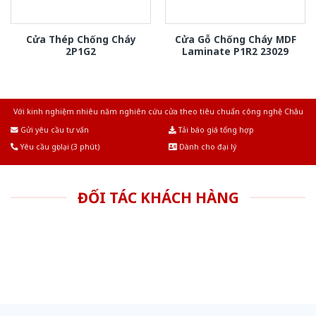
Cửa Thép Chống Cháy
Cửa Gỗ Chống Cháy MDF
2P1G2
Laminate P1R2 23029
Với kinh nghiệm nhiêu năm nghiên cứu cửa theo tiêu chuẩn công nghệ Châu
Âu.Chúng tôi tự tin là nhà sản xuất & cung cấp hàng đầu tại Việt Nam!
Gửi yêu cầu tư vấn
Tải báo giá tổng hợp
Yêu cầu gọi lại (3 phút)
Dành cho đại lý
ĐỐI TÁC KHÁCH HÀNG