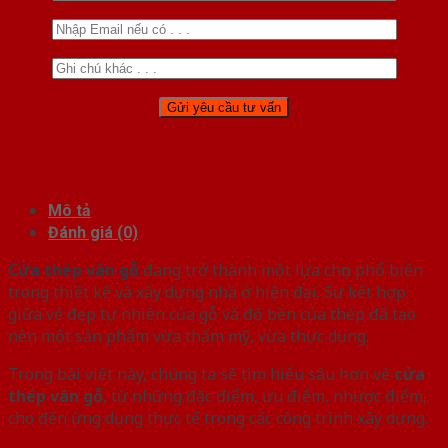
Mô tả
Đánh giá (0)
Cửa thép vân gỗ
đang trở thành một lựa chọn phổ biến
trong thiết kế và xây dựng nhà ở hiện đại. Sự kết hợp
giữa vẻ đẹp tự nhiên của gỗ và độ bền của thép đã tạo
nên một sản phẩm vừa thẩm mỹ, vừa thực dụng.
Trong bài viết này, chúng ta sẽ tìm hiểu sâu hơn về
cửa
thép vân gỗ
, từ những đặc điểm, ưu điểm, nhược điểm,
cho đến ứng dụng thực tế trong các công trình xây dựng.