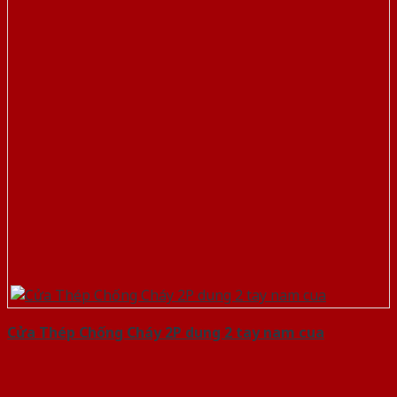
Cửa Thép Chống Cháy 2P dung 2 tay nam cua