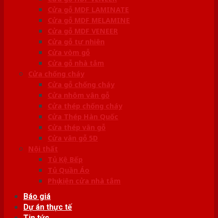
Cửa gỗ MDF LAMINATE
Cửa gỗ MDF MELAMINE
Cửa gỗ MDF VENEER
Cửa gỗ tự nhiên
Cửa vòm gỗ
Cửa gỗ nhà tắm
Cửa chống cháy
Cửa gỗ chống cháy
Cửa nhôm vân gỗ
Cửa thép chống cháy
Cửa Thép Hàn Quốc
Cửa thép vân gỗ
Cửa vân gỗ 5D
Nội thất
Tủ Kệ Bếp
Tủ Quần Áo
Phụ kiện cửa nhà tắm
Báo giá
Dự án thực tế
Tin tức