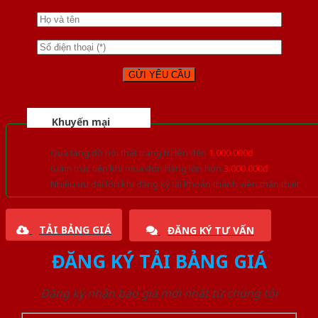
Khuyến mại
Quà tặng đồ nội thất trang trí lên đến
1.000.000đ
Giảm trực tiếp khi mua đơn hàng lớn hơn
3.000.000đ
Nhiều ưu đãi lớn khi đăng ký tài khoản thành viên thân thiết
TẢI BẢNG GIÁ
ĐĂNG KÝ TƯ VẤN
ĐĂNG KÝ TẢI BẢNG GIÁ
Đăng ký nhận báo giá mới nhất từ chúng tôi