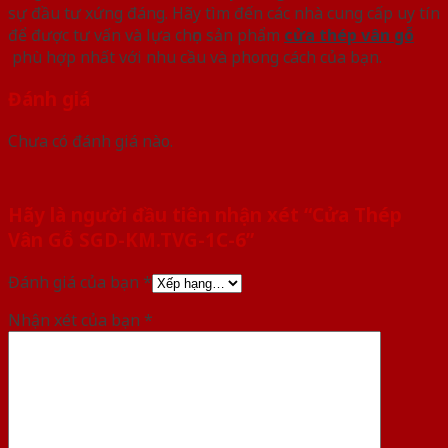
sự đầu tư xứng đáng. Hãy tìm đến các nhà cung cấp uy tín
để được tư vấn và lựa chọn sản phẩm
cửa thép vân gỗ
phù hợp nhất với nhu cầu và phong cách của bạn.
Đánh giá
Chưa có đánh giá nào.
Hãy là người đầu tiên nhận xét “Cửa Thép
Vân Gỗ SGD-KM.TVG-1C-6”
Đánh giá của bạn
*
Nhận xét của bạn
*