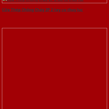
Cửa Thép Chống Cháy 2P 2 tay co thuy luc