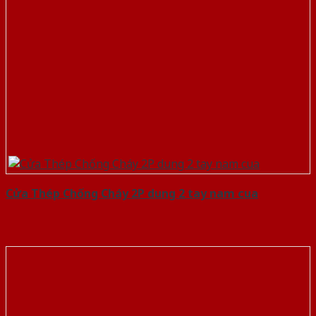
Cửa Thép Chống Cháy 2P dung 2 tay nam cua