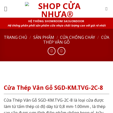
Skip
to
content
HỆ THỐNG SHOWROOM SAIGONDOOR
Hệ thống phân phối sản phẩm cửa nhựa chất lượng cao với giá rẻ nhất
TRANG CHỦ
/
SẢN PHẨM
/
CỬA CHỐNG CHÁY
/
CỬA
THÉP VÂN GỖ
Cửa Thép Vân Gỗ SGD-KM.TVG-2C-8
Cửa Thép Vân Gỗ SGD-KM.TVG-2C-8 là loại cửa được
làm từ tấm thép có độ dày từ 0,8 mm-1.00mm , là thép
cao cấp được sơn tĩnh điện nhằm chống hoen gỉ, trầy