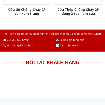
Cửa Gỗ Chống Cháy 2P
Cửa Thép Chống Cháy 2P
son xam trang
dung 2 tay nam cua
Với kinh nghiệm nhiêu năm nghiên cứu cửa theo tiêu chuẩn công nghệ Châu
Âu.Chúng tôi tự tin là nhà sản xuất & cung cấp hàng đầu tại Việt Nam!
Gửi yêu cầu tư vấn
Tải báo giá tổng hợp
Yêu cầu gọi lại (3 phút)
Dành cho đại lý
ĐỐI TÁC KHÁCH HÀNG