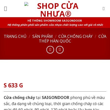
Skip
to
content
HỆ THỐNG SHOWROOM SAIGONDOOR
Hệ thống phân phối sản phẩm cửa nhựa chất lượng cao với giá rẻ nhất
TRANG CHỦ
/
SẢN PHẨM
/
CỬA CHỐNG CHÁY
/
CỬA
THÉP HÀN QUỐC
S 633 G
Cửa chống cháy
tại
SAIGONDOOR
phong phú về màu
sắc, đa dạng về chủng loại, thời gian chống cháy có các
mức độ 60 phút, 90 phút, 120 phút hoặc lâu hơn tùy