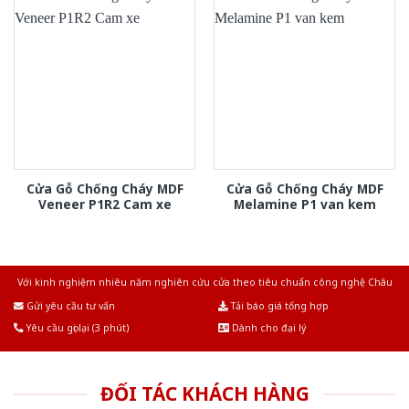
Cửa Gỗ Chống Cháy MDF
Cửa Gỗ Chống Cháy MDF
Veneer P1R2 Cam xe
Melamine P1 van kem
Với kinh nghiệm nhiêu năm nghiên cứu cửa theo tiêu chuẩn công nghệ Châu
Âu.Chúng tôi tự tin là nhà sản xuất & cung cấp hàng đầu tại Việt Nam!
Gửi yêu cầu tư vấn
Tải báo giá tổng hợp
Yêu cầu gọi lại (3 phút)
Dành cho đại lý
ĐỐI TÁC KHÁCH HÀNG