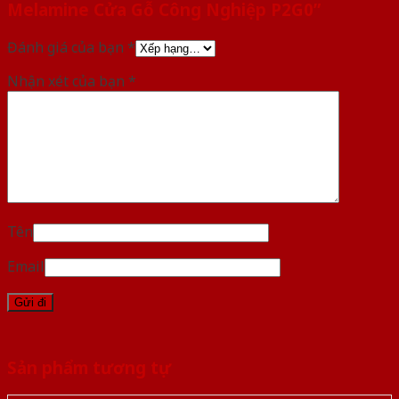
Melamine Cửa Gỗ Công Nghiệp P2G0”
Đánh giá của bạn
*
Nhận xét của bạn
*
Tên
Email
Sản phẩm tương tự