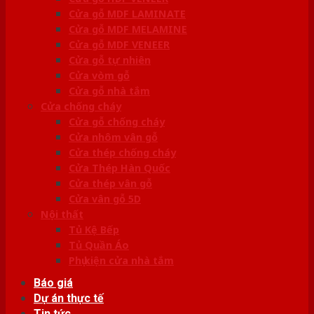
Cửa gỗ MDF LAMINATE
Cửa gỗ MDF MELAMINE
Cửa gỗ MDF VENEER
Cửa gỗ tự nhiên
Cửa vòm gỗ
Cửa gỗ nhà tắm
Cửa chống cháy
Cửa gỗ chống cháy
Cửa nhôm vân gỗ
Cửa thép chống cháy
Cửa Thép Hàn Quốc
Cửa thép vân gỗ
Cửa vân gỗ 5D
Nội thất
Tủ Kệ Bếp
Tủ Quần Áo
Phụ kiện cửa nhà tắm
Báo giá
Dự án thực tế
Tin tức