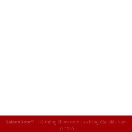
SaigonDoor™
- Hệ thống Showroom cửa hàng đầu Việt Nam
từ 2010