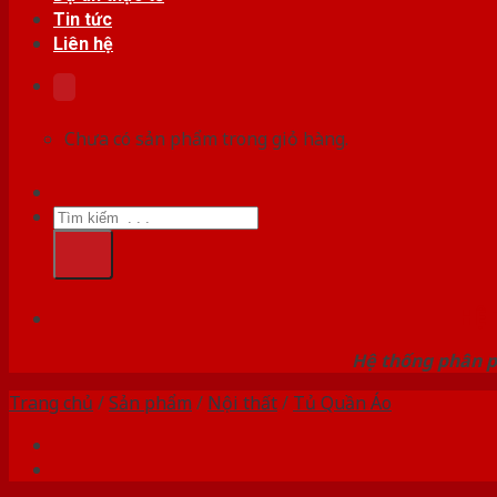
Tin tức
Liên hệ
Chưa có sản phẩm trong giỏ hàng.
Tìm
kiếm:
HỆ
Hệ thống phân p
Trang chủ
/
Sản phẩm
/
Nội thất
/
Tủ Quần Áo