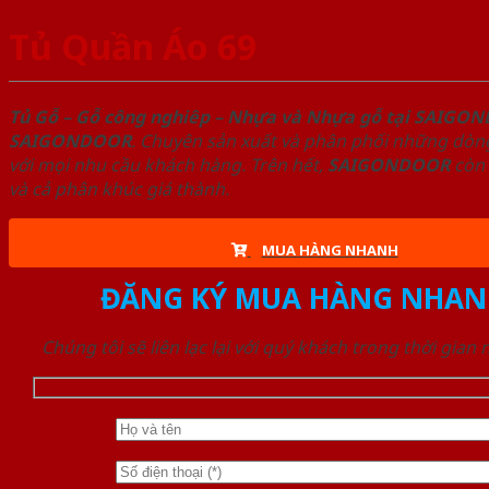
Tủ Quần Áo 69
Tủ Gỗ – Gỗ công nghiêp – Nhựa và Nhựa gỗ tại SAIGO
SAIGONDOOR
. Chuyên sản xuất và phân phối những dòng
với mọi nhu cầu khách hàng. Trên hết,
SAIGONDOOR
còn 
và cả phân khúc giá thành.
MUA HÀNG NHANH
ĐĂNG KÝ MUA HÀNG NHAN
Chúng tôi sẽ liên lạc lại với quý khách trong thời gian