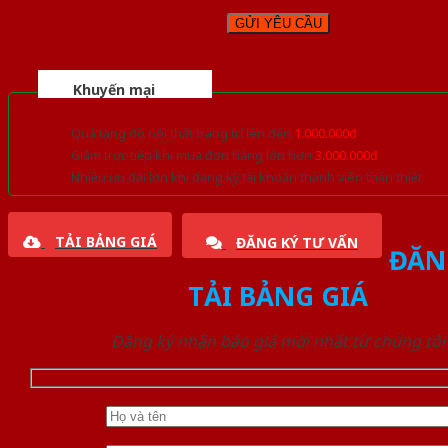
Khuyến mại
Quà tặng đồ nội thất trang trí lên đến
1.000.000đ
Giảm trực tiếp khi mua đơn hàng lớn hơn
3.000.000đ
Nhiều ưu đãi lớn khi đăng ký tài khoản thành viên thân thiết
TẢI BẢNG GIÁ
ĐĂNG KÝ TƯ VẤN
ĐĂN
TẢI BẢNG GIÁ
Đăng ký nhận báo giá mới nhất từ chúng tôi