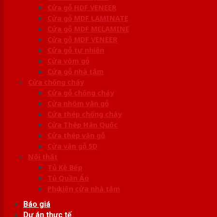
Cửa gỗ HDF VENEER
Cửa gỗ MDF LAMINATE
Cửa gỗ MDF MELAMINE
Cửa gỗ MDF VENEER
Cửa gỗ tự nhiên
Cửa vòm gỗ
Cửa gỗ nhà tắm
Cửa chống cháy
Cửa gỗ chống cháy
Cửa nhôm vân gỗ
Cửa thép chống cháy
Cửa Thép Hàn Quốc
Cửa thép vân gỗ
Cửa vân gỗ 5D
Nội thất
Tủ Kệ Bếp
Tủ Quần Áo
Phụ kiện cửa nhà tắm
Báo giá
Dự án thực tế