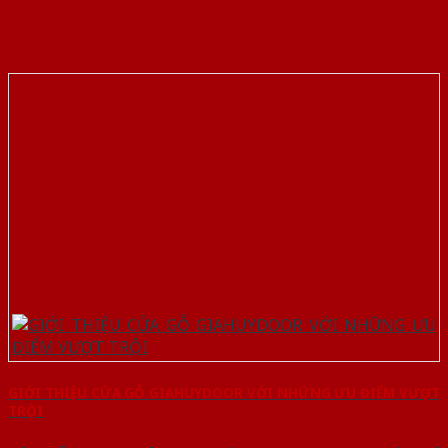
GIỚI THIỆU CỬA GỖ GIAHUYDOOR VỚI NHỮNG ƯU ĐIỂM VƯỢT
TRỘI