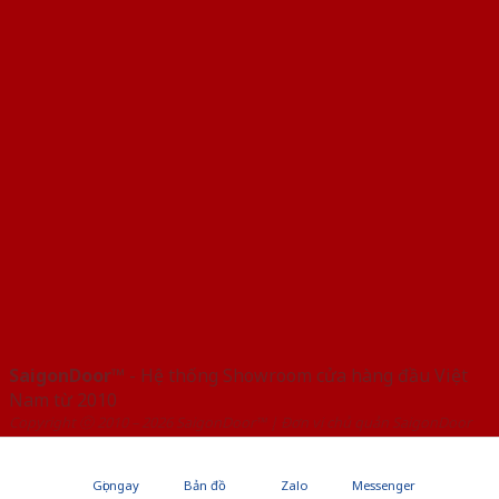
SaigonDoor™
- Hệ thống Showroom cửa hàng đầu Việt
Nam từ 2010
Copyright ⓒ 2010 – 2026 SaigonDoor™ | Đơn vị chủ quản SaigonDoor
Gọi ngay
Bản đồ
Zalo
Messenger