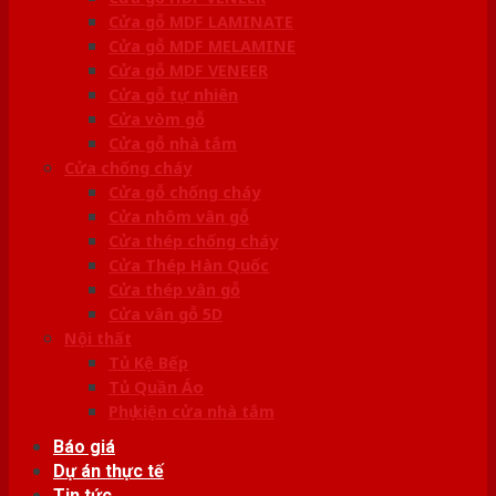
Cửa gỗ MDF LAMINATE
Cửa gỗ MDF MELAMINE
Cửa gỗ MDF VENEER
Cửa gỗ tự nhiên
Cửa vòm gỗ
Cửa gỗ nhà tắm
Cửa chống cháy
Cửa gỗ chống cháy
Cửa nhôm vân gỗ
Cửa thép chống cháy
Cửa Thép Hàn Quốc
Cửa thép vân gỗ
Cửa vân gỗ 5D
Nội thất
Tủ Kệ Bếp
Tủ Quần Áo
Phụ kiện cửa nhà tắm
Báo giá
Dự án thực tế
Tin tức