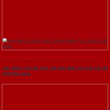
100+ MẪU CỬA GỖ CAO CẤP ĐẸP BỀN TẠI CỬA GỖ SÀI GÒN
100+ MẪU CỬA GỖ CAO CẤP ĐẸP BỀN TẠI CỬA GỖ SÀI
GÒN Bạn đang