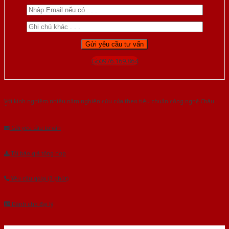
Gọi 0976.169.864
Với kinh nghiệm nhiêu năm nghiên cứu cửa theo tiêu chuẩn công nghệ Châu
Âu.Chúng tôi tự tin là nhà sản xuất & cung cấp hàng đầu tại Việt Nam!
Gửi yêu cầu tư vấn
Tải báo giá tổng hợp
Yêu cầu gọi lại (3 phút)
Dành cho đại lý