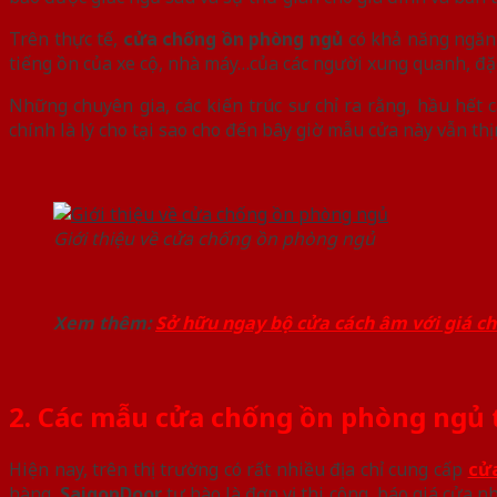
Trên thực tế,
cửa chống ồn phòng ngủ
có khả năng ngăn
tiếng ồn của xe cộ, nhà máy…của các người xung quanh, đặc
Những chuyên gia, các kiến trúc sư chỉ ra rằng, hầu hết c
chính là lý cho tại sao cho đến bây giờ mẫu cửa này vẫn th
Giới thiệu về cửa chống ồn phòng ngủ
Xem thêm:
Sở hữu ngay bộ cửa cách âm với giá chỉ
2. Các mẫu cửa chống ồn phòng ngủ t
Hiện nay, trên thị trường có rất nhiều địa chỉ cung cấp
cử
hàng,
SaigonDoor
tự hào là đơn vị thi công, báo giá cửa 