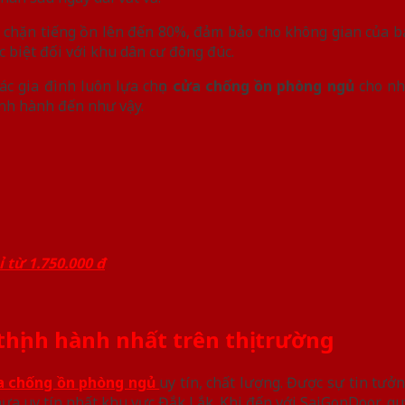
 chặn tiếng ồn lên đến 80%, đảm bảo cho không gian của 
 biệt đối với khu dân cư đông đúc.
ác gia đình luôn lựa chọn
cửa chống ồn phòng ngủ
cho nh
ịnh hành đến như vậy.
 từ 1.750.000 đ
hịnh hành nhất trên thị trường
a chống ồn phòng ngủ
uy tín, chất lượng. Được sự tin tư
nhựa uy tín nhất khu vực Đắk Lắk. Khi đến với SaiGonDoor, q