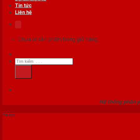
Tin tức
Liên hệ
Chưa có sản phẩm trong giỏ hàng.
Tìm
kiếm:
HỆ
Hệ thống phân p
Tin tức
Thi công, báo giá cửa chống