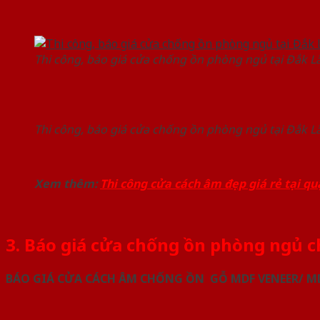
Thi công, báo giá cửa chống ồn phòng ngủ tại Đắk L
Thi công, báo giá cửa chống ồn phòng ngủ tại Đắk L
Xem thêm:
Thi công cửa cách âm đẹp giá rẻ tại q
3. Báo giá cửa chống ồn phòng ngủ ch
BÁO GIÁ CỬA CÁCH ÂM CHỐNG ỒN GỖ MDF VENEER/ MD