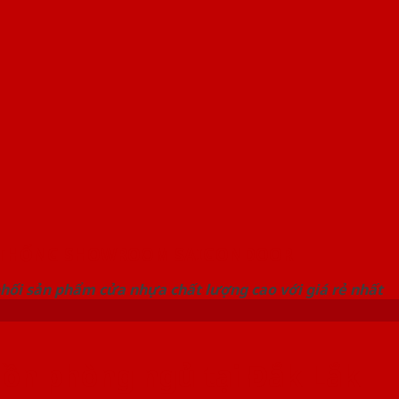
 THỐNG SHOWROOM SAIGONDOOR
hối sản phẩm cửa nhựa chất lượng cao với giá rẻ nhất
 ồn phòng ngủ tại Đắk Lắk