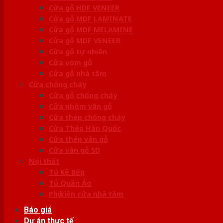
Cửa gỗ HDF VENEER
Cửa gỗ MDF LAMINATE
Cửa gỗ MDF MELAMINE
Cửa gỗ MDF VENEER
Cửa gỗ tự nhiên
Cửa vòm gỗ
Cửa gỗ nhà tắm
Cửa chống cháy
Cửa gỗ chống cháy
Cửa nhôm vân gỗ
Cửa thép chống cháy
Cửa Thép Hàn Quốc
Cửa thép vân gỗ
Cửa vân gỗ 5D
Nội thất
Tủ Kệ Bếp
Tủ Quần Áo
Phụ kiện cửa nhà tắm
Báo giá
Dự án thực tế