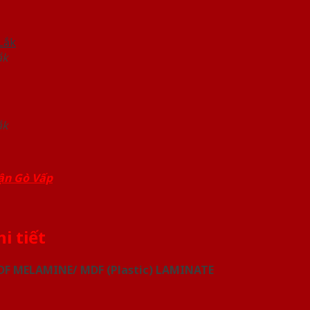
ắk
ắk
uận Gò Vấp
i tiết
F MELAMINE/ MDF (Plastic) LAMINATE