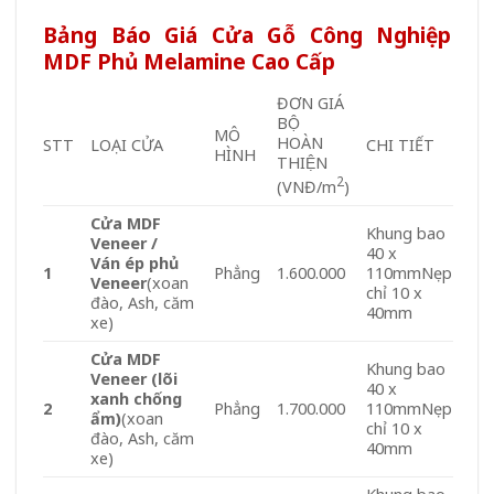
Bảng Báo Giá Cửa Gỗ Công Nghiệp
MDF Phủ Melamine Cao Cấp
ĐƠN GIÁ
BỘ
MÔ
HOÀN
STT
LOẠI CỬA
CHI TIẾT
HÌNH
THIỆN
2
(VNĐ/m
)
Cửa MDF
Khung bao
Veneer /
40 x
Ván ép phủ
1
Phẳng
1.600.000
110mmNẹp
Veneer
(xoan
chỉ 10 x
đào, Ash, căm
40mm
xe)
Cửa MDF
Khung bao
Veneer (lõi
40 x
xanh chống
2
Phẳng
1.700.000
110mmNẹp
ẩm)
(xoan
chỉ 10 x
đào, Ash, căm
40mm
xe)