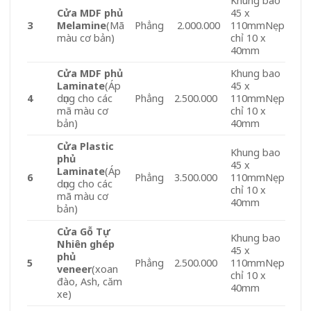
Khung bao
Cửa MDF phủ
45 x
3
Melamine
(Mã
Phẳng
2.000.000
110mmNẹp
màu cơ bản)
chỉ 10 x
40mm
Cửa MDF phủ
Khung bao
Laminate
(Áp
45 x
4
dụng cho các
Phẳng
2.500.000
110mmNẹp
mã màu cơ
chỉ 10 x
bản)
40mm
Cửa Plastic
Khung bao
phủ
45 x
Laminate
(Áp
6
Phẳng
3.500.000
110mmNẹp
dụng cho các
chỉ 10 x
mã màu cơ
40mm
bản)
Cửa Gỗ Tự
Khung bao
Nhiên ghép
45 x
phủ
5
Phẳng
2.500.000
110mmNẹp
veneer
(xoan
chỉ 10 x
đào, Ash, căm
40mm
xe)