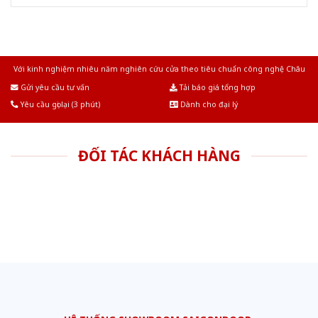
Với kinh nghiệm nhiêu năm nghiên cứu cửa theo tiêu chuẩn công nghệ Châu
Âu.Chúng tôi tự tin là nhà sản xuất & cung cấp hàng đầu tại Việt Nam!
Gửi yêu cầu tư vấn
Tải báo giá tổng hợp
Yêu cầu gọi lại (3 phút)
Dành cho đại lý
ĐỐI TÁC KHÁCH HÀNG