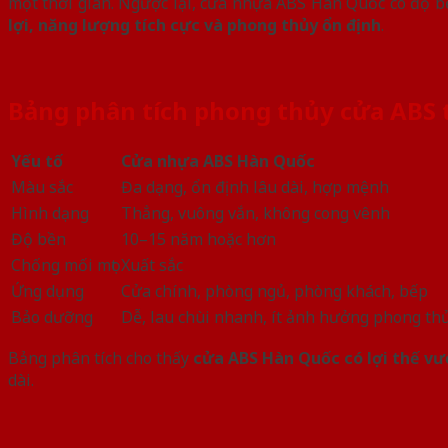
một thời gian. Ngược lại, cửa nhựa ABS Hàn Quốc có độ b
lợi, năng lượng tích cực và phong thủy ổn định
.
Bảng phân tích phong thủy cửa ABS t
Yếu tố
Cửa nhựa ABS Hàn Quốc
Màu sắc
Đa dạng, ổn định lâu dài, hợp mệnh
Hình dạng
Thẳng, vuông vắn, không cong vênh
Độ bền
10–15 năm hoặc hơn
Chống mối mọt
Xuất sắc
Ứng dụng
Cửa chính, phòng ngủ, phòng khách, bếp
Bảo dưỡng
Dễ, lau chùi nhanh, ít ảnh hưởng phong th
Bảng phân tích cho thấy
cửa ABS Hàn Quốc có lợi thế vư
dài.