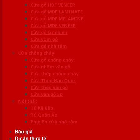
Cửa gỗ HDF VENEER
Cửa gỗ MDF LAMINATE
Cửa gỗ MDF MELAMINE
Cửa gỗ MDF VENEER
Cửa gỗ tự nhiên
Cửa vòm gỗ
Cửa gỗ nhà tắm
Cửa chống cháy
Cửa gỗ chống cháy
Cửa nhôm vân gỗ
Cửa thép chống cháy
Cửa Thép Hàn Quốc
Cửa thép vân gỗ
Cửa vân gỗ 5D
Nội thất
Tủ Kệ Bếp
Tủ Quần Áo
Phụ kiện cửa nhà tắm
Báo giá
Dự án thực tế