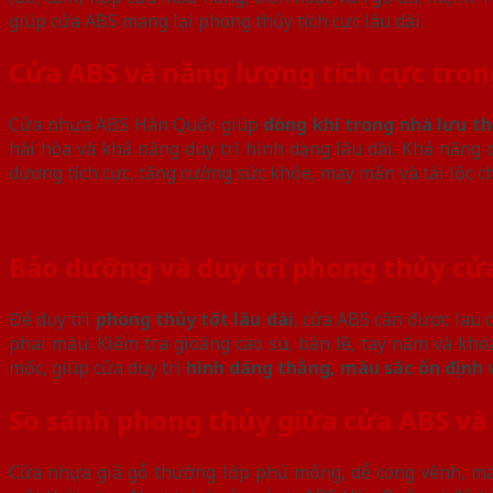
giúp cửa ABS mang lại phong thủy tích cực lâu dài.
Cửa ABS và năng lượng tích cực tro
Cửa nhựa ABS Hàn Quốc giúp
dòng khí trong nhà lưu t
hài hòa và khả năng duy trì hình dạng lâu dài. Khả năng
dương tích cực, tăng cường sức khỏe, may mắn và tài lộc ch
Bảo dưỡng và duy trì phong thủy cử
Để duy trì
phong thủy tốt lâu dài
, cửa ABS cần được lau 
phai màu. Kiểm tra gioăng cao su, bản lề, tay nắm và kh
mốc, giúp cửa duy trì
hình dáng thẳng, màu sắc ổn định 
So sánh phong thủy giữa cửa ABS và
Cửa nhựa giả gỗ thường lớp phủ mỏng, dễ cong vênh, mà