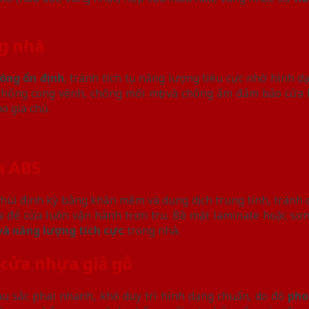
ng nhà
hông ổn định
, tránh tích tụ năng lượng tiêu cực nhờ hình 
 chống cong vênh, chống mối mọt và chống ẩm đảm bảo cửa l
o gia chủ.
a ABS
chùi định kỳ bằng khăn mềm và dung dịch trung tính, tránh
óa để cửa luôn vận hành trơn tru. Bề mặt laminate hoặc sơ
và năng lượng tích cực
trong nhà.
 cửa nhựa giả gỗ
u sắc phai nhanh, khó duy trì hình dạng chuẩn, do đó
pho