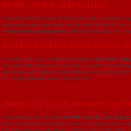
Độ bền, ổn định và phong thủy
Cửa ABS với lõi đặc hoặc lõi tổ ong, bề mặt laminate/UV, g
phong thủy, cửa cong vênh, nứt nẻ hoặc mối mọt sẽ tạo r
chống mối mọt, chống ẩm
của ABS đảm bảo dòng khí luôn l
Ứng dụng cửa ABS theo hướng và vị t
Cửa ABS Hàn Quốc có thể ứng dụng cho
cửa chính, cửa 
cửa được chọn theo phong thủy. Ví dụ, cửa chính hợp phon
phòng ngủ nên cách âm, cách nhiệt, màu sắc dịu nhẹ phù
vị trí trong nhà luôn duy trì dòng khí tốt.
Phong thủy chi tiết theo mệnh gia c
Mỗi mệnh gia chủ cần chọn
cửa ABS màu sắc, vân gỗ hoặ
hoặc vân gỗ nhạt; mệnh Mộc (xanh lá, nâu) hợp cửa vân 
(đỏ, cam) hợp cửa màu nóng, trơn hoặc vân gỗ đỏ; mệnh T