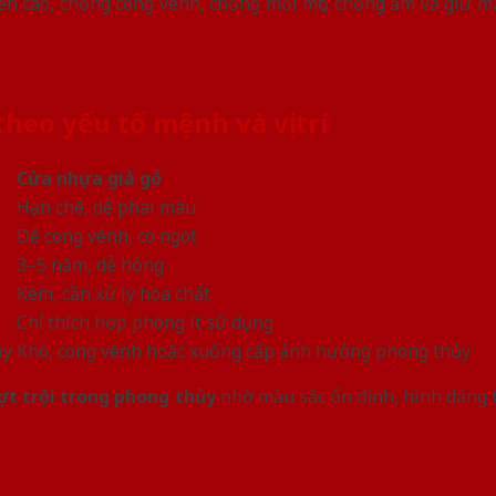
ền cao, chống cong vênh, chống mối mọt, chống ẩm và giữ m
heo yếu tố mệnh và vị trí
Cửa nhựa giả gỗ
Hạn chế, dễ phai màu
Dễ cong vênh, co ngót
3–5 năm, dễ hỏng
Kém, cần xử lý hóa chất
Chỉ thích hợp phòng ít sử dụng
ủy
Khó, cong vênh hoặc xuống cấp ảnh hưởng phong thủy
ợt trội trong phong thủy
nhờ màu sắc ổn định, hình dáng t