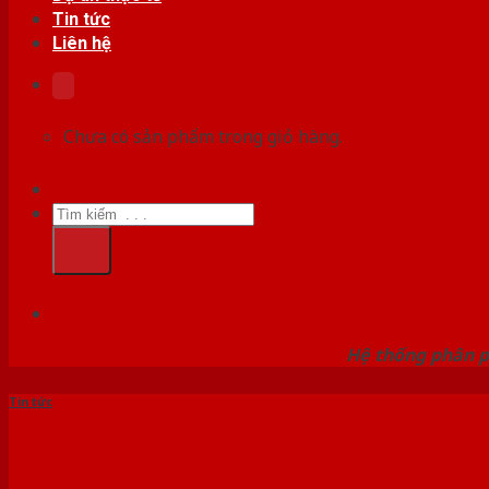
Tin tức
Liên hệ
Chưa có sản phẩm trong giỏ hàng.
Tìm
kiếm:
HỆ
Hệ thống phân p
Tin tức
Cửa nhựa ABS Hàn Quốc có