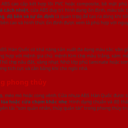
BS cao cấp kết hợp lõi PVC hoặc composite, bề mặt phủ 
à cách nhiệt
, cửa ABS duy trì hình dạng ổn định, màu sắc
g, độ bền và sự ổn định
là quan trọng để tạo ra dòng khí tố
độ bền cao và hình thức ổn định được xem là phù hợp với ngu
 ABS Hàn Quốc có khả năng sản xuất đa dạng màu sắc: vân g
g hợp với mệnh gia chủ: mệnh Kim chọn màu trắng, xám; m
Thổ chọn nâu đất, vàng nhạt. Nhờ lớp phủ laminate hoặc sơ
ợng tích cực và cân bằng khí cho ngôi nhà.
ng phong thủy
nhọn, méo mó hoặc cong vênh. Cửa nhựa ABS Hàn Quốc được s
t lùa hoặc cửa chạm khắc nhẹ
. Hình dạng chuẩn và độ thẳ
uyên tắc “sơn quản nhân, thủy quản tài” trong phong thủy tr