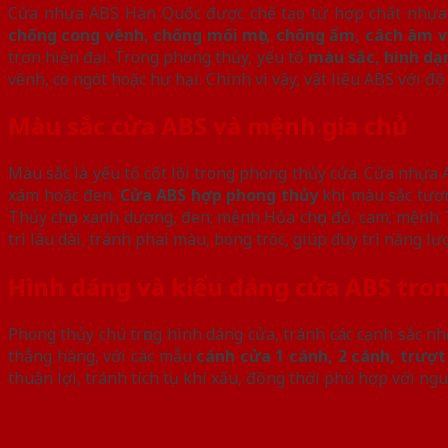
Cửa nhựa ABS Hàn Quốc được chế tạo từ hợp chất nhựa A
chống cong vênh, chống mối mọt, chống ẩm, cách âm v
trơn hiện đại. Trong phong thủy, yếu tố
màu sắc, hình dạn
vênh, co ngót hoặc hư hại. Chính vì vậy, vật liệu ABS với 
Màu sắc cửa ABS và mệnh gia chủ
Màu sắc là yếu tố cốt lõi trong phong thủy cửa. Cửa nhựa
xám hoặc đen.
Cửa ABS hợp phong thủy
khi màu sắc tươn
Thủy chọn xanh dương, đen; mệnh Hỏa chọn đỏ, cam; mệnh 
trì lâu dài, tránh phai màu, bong tróc, giúp duy trì năng lư
Hình dáng và kiểu dáng cửa ABS tro
Phong thủy chú trọng hình dáng cửa, tránh các cạnh sắc 
thẳng hàng, với các mẫu
cánh cửa 1 cánh, 2 cánh, trượ
thuận lợi, tránh tích tụ khí xấu, đồng thời phù hợp với ng