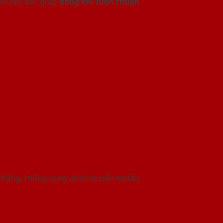
àu lâu dài, giúp
dòng khí luôn thuận
hẳng, chống cong vênh và mối mọt lâu