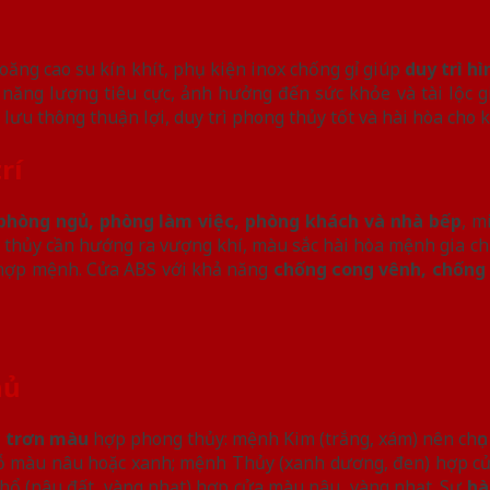
ioăng cao su kín khít, phụ kiện inox chống gỉ giúp
duy trì h
a năng lượng tiêu cực, ảnh hưởng đến sức khỏe và tài lộc 
ưu thông thuận lợi, duy trì phong thủy tốt và hài hòa cho 
rí
phòng ngủ, phòng làm việc, phòng khách và nhà bếp
, m
g thủy cần hướng ra vượng khí, màu sắc hài hòa mệnh gia ch
 hợp mệnh. Cửa ABS với khả năng
chống cong vênh, chống 
hủ
c trơn màu
hợp phong thủy: mệnh Kim (trắng, xám) nên chọn
gỗ màu nâu hoặc xanh; mệnh Thủy (xanh dương, đen) hợp cử
hổ (nâu đất, vàng nhạt) hợp cửa màu nâu, vàng nhạt. Sự
hà