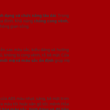
ình dạng và chức năng lâu dài
. Trong
gia đình. Khả năng
chống cong vênh,
không gian sống.
iễn sao màu sắc, kiểu dáng và hướng
ủ, không bị cong vênh, rỗ bề mặt. Cửa
mối mọt và màu sắc ổn định
giúp mọi
 cửa ABS màu nhạt, sáng, bề mặt trơn
a màu tối hoặc vân gỗ tối; mệnh Hỏa
i hòa màu sắc, hình dáng và độ bền