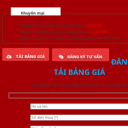
Khuyến mại
Quà tặng đồ nội thất trang trí lên đến
1.000.000đ
Giảm trực tiếp khi mua đơn hàng lớn hơn
3.000.000đ
Nhiều ưu đãi lớn khi đăng ký tài khoản thành viên thân thiết
TẢI BẢNG GIÁ
ĐĂNG KÝ TƯ VẤN
ĐĂN
TẢI BẢNG GIÁ
Đăng ký nhận báo giá mới nhất từ chúng tôi