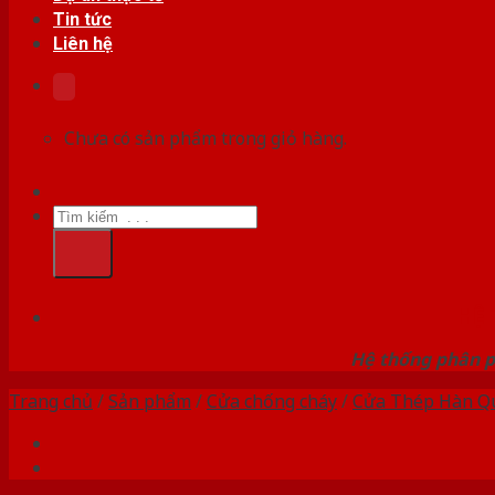
Tin tức
Liên hệ
Chưa có sản phẩm trong giỏ hàng.
Tìm
kiếm:
HỆ
Hệ thống phân p
Trang chủ
/
Sản phẩm
/
Cửa chống cháy
/
Cửa Thép Hàn Q