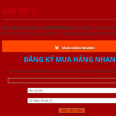
416 RB 2
Cửa chống cháy
tại
SAIGONDOOR
phong phú về màu sắc, 
lâu hơn tùy thuộc vào vật liệu và độ dày của cánh cửa: 4
MUA HÀNG NHANH
ĐĂNG KÝ MUA HÀNG NHAN
Chúng tôi sẽ liên lạc lại với quý khách trong thời gian