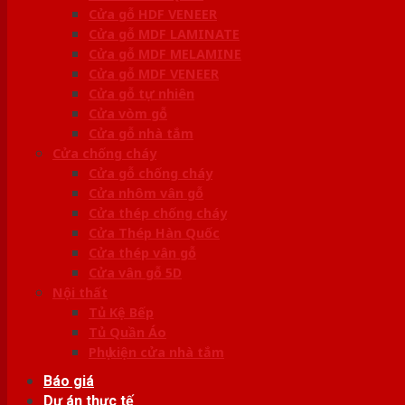
Cửa gỗ HDF VENEER
Cửa gỗ MDF LAMINATE
Cửa gỗ MDF MELAMINE
Cửa gỗ MDF VENEER
Cửa gỗ tự nhiên
Cửa vòm gỗ
Cửa gỗ nhà tắm
Cửa chống cháy
Cửa gỗ chống cháy
Cửa nhôm vân gỗ
Cửa thép chống cháy
Cửa Thép Hàn Quốc
Cửa thép vân gỗ
Cửa vân gỗ 5D
Nội thất
Tủ Kệ Bếp
Tủ Quần Áo
Phụ kiện cửa nhà tắm
Báo giá
Dự án thực tế