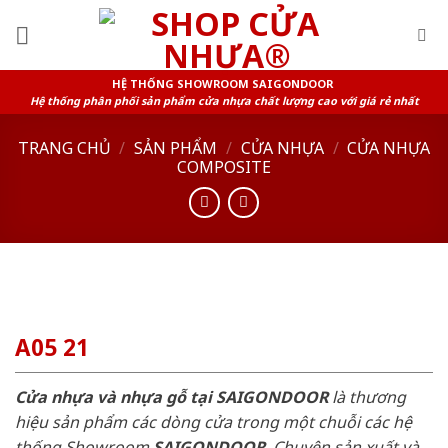
Skip
to
content
HỆ THỐNG SHOWROOM SAIGONDOOR
Hệ thống phân phối sản phẩm cửa nhựa chất lượng cao với giá rẻ nhất
TRANG CHỦ
/
SẢN PHẨM
/
CỬA NHỰA
/
CỬA NHỰA
COMPOSITE
A05 21
Cửa nhựa và nhựa gỗ tại SAIGONDOOR
là thương
hiệu sản phẩm các dòng cửa trong một chuỗi các hệ
thống Showroom
SAIGONDOOR
. Chuyên sản xuất và