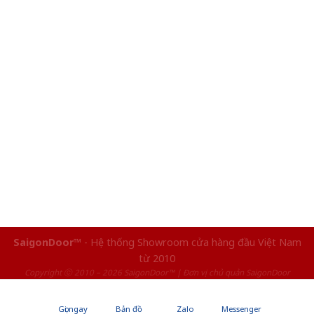
SaigonDoor™
- Hệ thống Showroom cửa hàng đầu Việt Nam
từ 2010
Copyright ⓒ 2010 – 2026 SaigonDoor™ | Đơn vị chủ quản SaigonDoor
Gọi ngay
Bản đồ
Zalo
Messenger