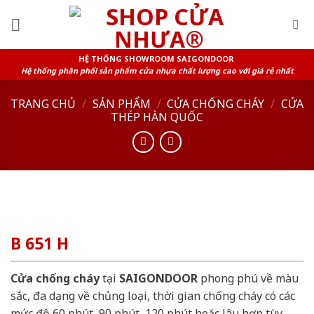
Skip
to
content
HỆ THỐNG SHOWROOM SAIGONDOOR
Hệ thống phân phối sản phẩm cửa nhựa chất lượng cao với giá rẻ nhất
TRANG CHỦ
/
SẢN PHẨM
/
CỬA CHỐNG CHÁY
/
CỬA
THÉP HÀN QUỐC
B 651 H
Cửa chống cháy
tại
SAIGONDOOR
phong phú về màu
sắc, đa dạng về chủng loại, thời gian chống cháy có các
mức độ 60 phút, 90 phút, 120 phút hoặc lâu hơn tùy