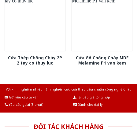
Cửa Thép Chống Cháy 2P
Cửa Gỗ Chống Cháy MDF
2 tay co thuy luc
Melamine P1 van kem
Với kinh nghiệm nhiêu năm nghiên cứu cửa theo tiêu chuẩn công nghệ Châu
Âu.Chúng tôi tự tin là nhà sản xuất & cung cấp hàng đầu tại Việt Nam!
Gửi yêu cầu tư vấn
Tải báo giá tổng hợp
Yêu cầu gọi lại (3 phút)
Dành cho đại lý
ĐỐI TÁC KHÁCH HÀNG