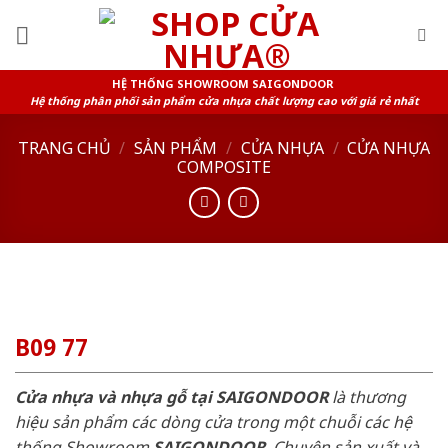
Skip
to
content
HỆ THỐNG SHOWROOM SAIGONDOOR
Hệ thống phân phối sản phẩm cửa nhựa chất lượng cao với giá rẻ nhất
TRANG CHỦ
/
SẢN PHẨM
/
CỬA NHỰA
/
CỬA NHỰA
COMPOSITE
B09 77
Cửa nhựa và nhựa gỗ tại SAIGONDOOR
là thương
hiệu sản phẩm các dòng cửa trong một chuỗi các hệ
thống Showroom
SAIGONDOOR
. Chuyên sản xuất và