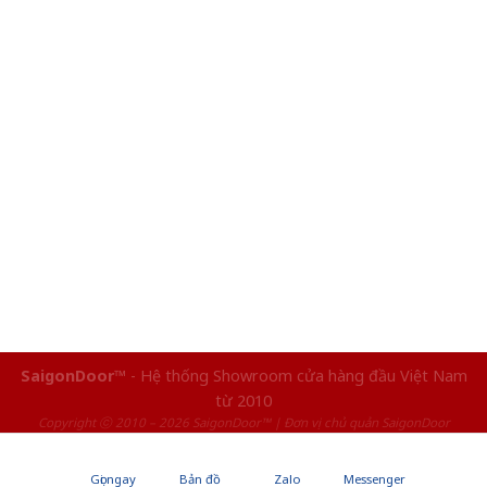
SaigonDoor™
- Hệ thống Showroom cửa hàng đầu Việt Nam
từ 2010
Copyright ⓒ 2010 – 2026 SaigonDoor™ | Đơn vị chủ quản SaigonDoor
Gọi ngay
Bản đồ
Zalo
Messenger