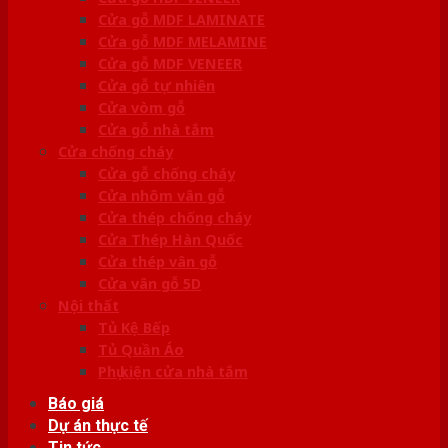
Cửa gỗ MDF LAMINATE
Cửa gỗ MDF MELAMINE
Cửa gỗ MDF VENEER
Cửa gỗ tự nhiên
Cửa vòm gỗ
Cửa gỗ nhà tắm
Cửa chống cháy
Cửa gỗ chống cháy
Cửa nhôm vân gỗ
Cửa thép chống cháy
Cửa Thép Hàn Quốc
Cửa thép vân gỗ
Cửa vân gỗ 5D
Nội thất
Tủ Kệ Bếp
Tủ Quần Áo
Phụ kiện cửa nhà tắm
Báo giá
Dự án thực tế
Tin tức