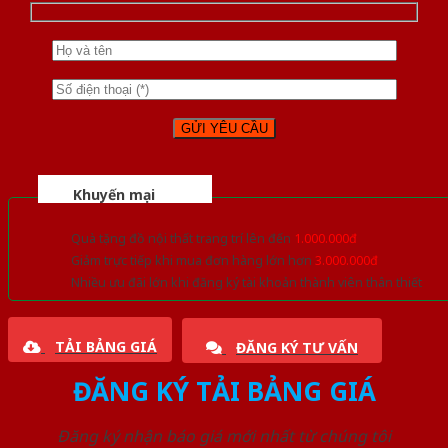
Khuyến mại
Quà tặng đồ nội thất trang trí lên đến
1.000.000đ
Giảm trực tiếp khi mua đơn hàng lớn hơn
3.000.000đ
Nhiều ưu đãi lớn khi đăng ký tài khoản thành viên thân thiết
TẢI BẢNG GIÁ
ĐĂNG KÝ TƯ VẤN
ĐĂNG KÝ TẢI BẢNG GIÁ
Đăng ký nhận báo giá mới nhất từ chúng tôi