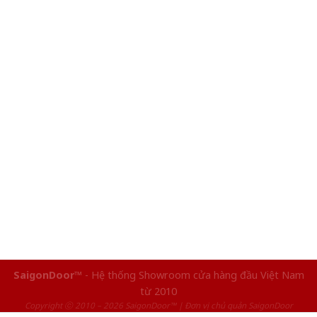
SaigonDoor™
- Hệ thống Showroom cửa hàng đầu Việt Nam
từ 2010
Copyright ⓒ 2010 – 2026 SaigonDoor™ | Đơn vị chủ quản SaigonDoor