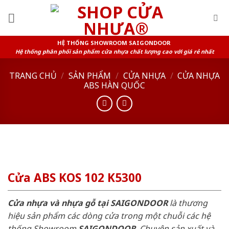
Skip
to
content
HỆ THỐNG SHOWROOM SAIGONDOOR
Hệ thống phân phối sản phẩm cửa nhựa chất lượng cao với giá rẻ nhất
TRANG CHỦ
/
SẢN PHẨM
/
CỬA NHỰA
/
CỬA NHỰA
ABS HÀN QUỐC
Cửa ABS KOS 102 K5300
Cửa nhựa và nhựa gỗ tại SAIGONDOOR
là thương
hiệu sản phẩm các dòng cửa trong một chuỗi các hệ
thống Showroom
SAIGONDOOR
. Chuyên sản xuất và