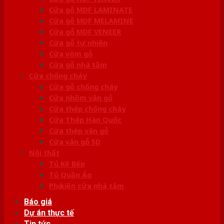
Cửa gỗ MDF LAMINATE
Cửa gỗ MDF MELAMINE
Cửa gỗ MDF VENEER
Cửa gỗ tự nhiên
Cửa vòm gỗ
Cửa gỗ nhà tắm
Cửa chống cháy
Cửa gỗ chống cháy
Cửa nhôm vân gỗ
Cửa thép chống cháy
Cửa Thép Hàn Quốc
Cửa thép vân gỗ
Cửa vân gỗ 5D
Nội thất
Tủ Kệ Bếp
Tủ Quần Áo
Phụ kiện cửa nhà tắm
Báo giá
Dự án thực tế
Tin tức