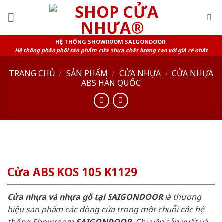
Skip
to
content
HỆ THỐNG SHOWROOM SAIGONDOOR
Hệ thống phân phối sản phẩm cửa nhựa chất lượng cao với giá rẻ nhất
TRANG CHỦ
/
SẢN PHẨM
/
CỬA NHỰA
/
CỬA NHỰA
ABS HÀN QUỐC
Cửa ABS KOS 105 K1129
Cửa nhựa và nhựa gỗ tại SAIGONDOOR
là thương
hiệu sản phẩm các dòng cửa trong một chuỗi các hệ
thống Showroom
SAIGONDOOR
. Chuyên sản xuất và