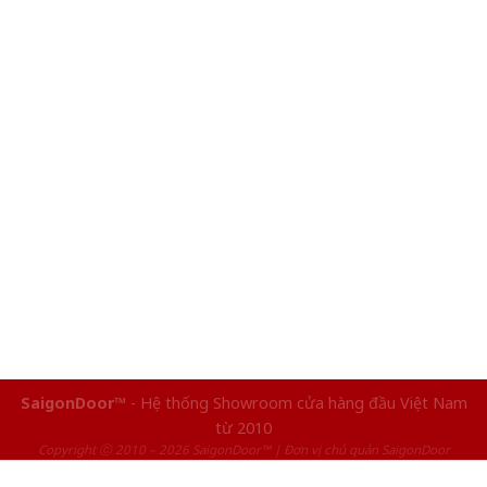
SaigonDoor™
- Hệ thống Showroom cửa hàng đầu Việt Nam
từ 2010
Copyright ⓒ 2010 – 2026 SaigonDoor™ | Đơn vị chủ quản SaigonDoor