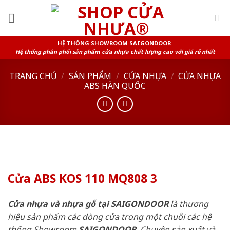
Skip
to
content
HỆ THỐNG SHOWROOM SAIGONDOOR
Hệ thống phân phối sản phẩm cửa nhựa chất lượng cao với giá rẻ nhất
TRANG CHỦ
/
SẢN PHẨM
/
CỬA NHỰA
/
CỬA NHỰA
ABS HÀN QUỐC
Cửa ABS KOS 110 MQ808 3
Cửa nhựa và nhựa gỗ tại SAIGONDOOR
là thương
hiệu sản phẩm các dòng cửa trong một chuỗi các hệ
thống Showroom
SAIGONDOOR
. Chuyên sản xuất và