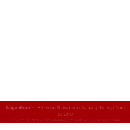
SaigonDoor™
- Hệ thống Showroom cửa hàng đầu Việt Nam
từ 2010
Copyright ⓒ 2010 – 2026 SaigonDoor™ | Đơn vị chủ quản SaigonDoor