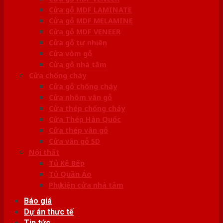
Cửa gỗ MDF LAMINATE
Cửa gỗ MDF MELAMINE
Cửa gỗ MDF VENEER
Cửa gỗ tự nhiên
Cửa vòm gỗ
Cửa gỗ nhà tắm
Cửa chống cháy
Cửa gỗ chống cháy
Cửa nhôm vân gỗ
Cửa thép chống cháy
Cửa Thép Hàn Quốc
Cửa thép vân gỗ
Cửa vân gỗ 5D
Nội thất
Tủ Kệ Bếp
Tủ Quần Áo
Phụ kiện cửa nhà tắm
Báo giá
Dự án thực tế
Tin tức