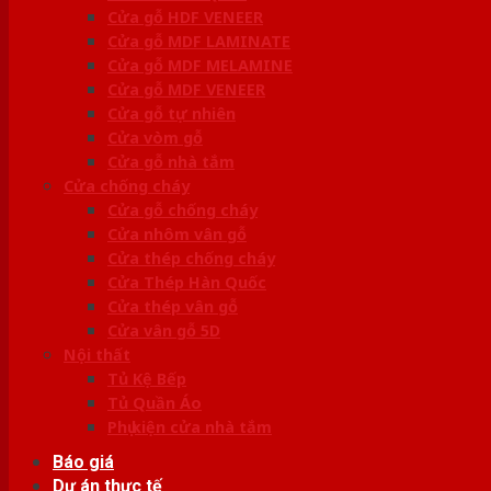
Cửa gỗ HDF VENEER
Cửa gỗ MDF LAMINATE
Cửa gỗ MDF MELAMINE
Cửa gỗ MDF VENEER
Cửa gỗ tự nhiên
Cửa vòm gỗ
Cửa gỗ nhà tắm
Cửa chống cháy
Cửa gỗ chống cháy
Cửa nhôm vân gỗ
Cửa thép chống cháy
Cửa Thép Hàn Quốc
Cửa thép vân gỗ
Cửa vân gỗ 5D
Nội thất
Tủ Kệ Bếp
Tủ Quần Áo
Phụ kiện cửa nhà tắm
Báo giá
Dự án thực tế