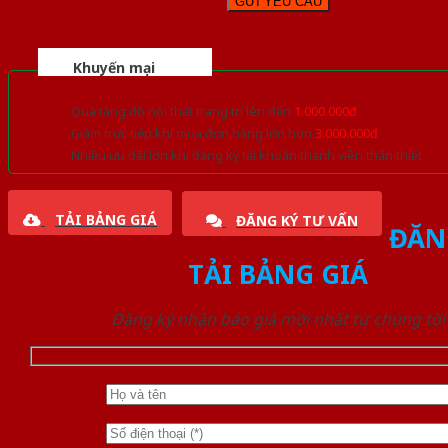
Khuyến mại
Quà tặng đồ nội thất trang trí lên đến
1.000.000đ
Giảm trực tiếp khi mua đơn hàng lớn hơn
3.000.000đ
Nhiều ưu đãi lớn khi đăng ký tài khoản thành viên thân thiết
TẢI BẢNG GIÁ
ĐĂNG KÝ TƯ VẤN
ĐĂN
TẢI BẢNG GIÁ
Đăng ký nhận báo giá mới nhất từ chúng tôi