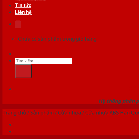
Tin tức
Liên hệ
Chưa có sản phẩm trong giỏ hàng.
Tìm
kiếm:
HỆ
Hệ thống phân p
Trang chủ
/
Sản phẩm
/
Cửa nhựa
/
Cửa nhựa ABS Hàn Qu