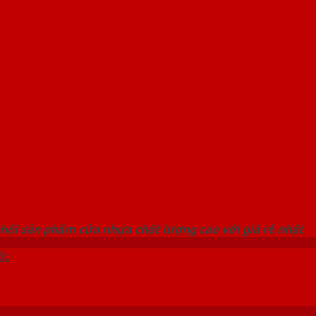
 THỐNG SHOWROOM SAIGONDOOR
hối sản phẩm cửa nhựa chất lượng cao với giá rẻ nhất
ốc