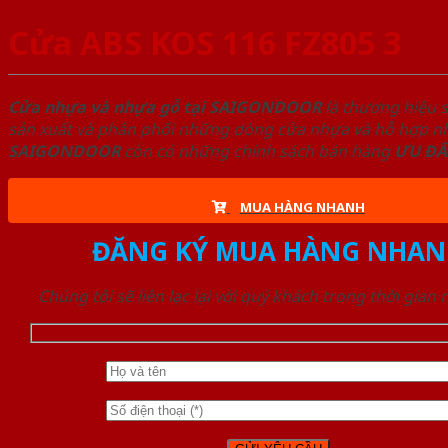
Cửa ABS KOS 116 FZ805 3
Cửa nhựa và nhựa gỗ tại SAIGONDOOR
là thương hiệu 
sản xuất và phân phối những dòng cửa nhựa và hỗ hợp nhự
SAIGONDOOR
còn có những chính sách bán hàng
ƯU ĐÃ
MUA HÀNG NHANH
ĐĂNG KÝ MUA HÀNG NHAN
Chúng tôi sẽ liên lạc lại với quý khách trong thời gian