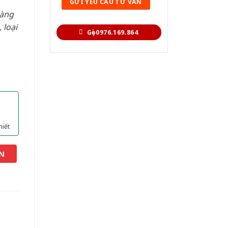
hàng
 loại
Gọi 0976.169.864
hiết
N