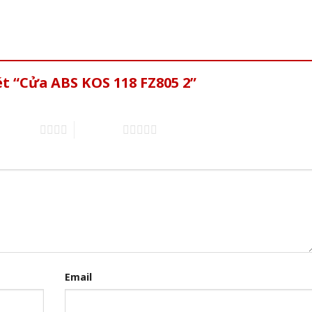
ét “Cửa ABS KOS 118 FZ805 2”
of 5 stars
5 of 5 stars
Email