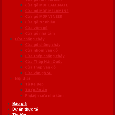
Cửa gỗ MDF LAMINATE
Cửa gỗ MDF MELAMINE
Cửa gỗ MDF VENEER
Cửa gỗ tự nhiên
Cửa vòm gỗ
Cửa gỗ nhà tắm
Cửa chống cháy
Cửa gỗ chống cháy
Cửa nhôm vân gỗ
Cửa thép chống cháy
Cửa Thép Hàn Quốc
Cửa thép vân gỗ
Cửa vân gỗ 5D
Nội thất
Tủ Kệ Bếp
Tủ Quần Áo
Phụ kiện cửa nhà tắm
Báo giá
Dự án thực tế
Tin tức