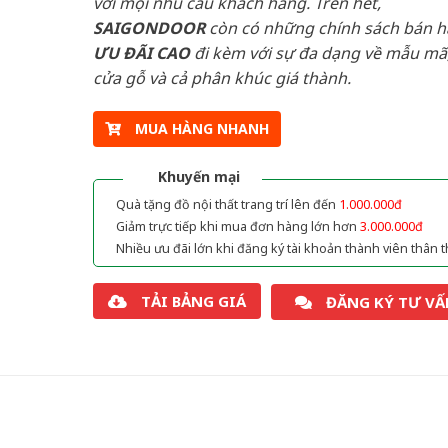
với mọi nhu cầu khách hàng. Trên hết,
SAIGONDOOR
còn có những chính sách bán 
ƯU ĐÃI
CAO
đi kèm với sự đa dạng về mẫu mã,
cửa gỗ và cả phân khúc giá thành.
MUA HÀNG NHANH
Khuyến mại
Quà tặng đồ nội thất trang trí lên đến
1.000.000đ
Giảm trực tiếp khi mua đơn hàng lớn hơn
3.000.000đ
Nhiều ưu đãi lớn khi đăng ký tài khoản thành viên thân t
TẢI BẢNG GIÁ
ĐĂNG KÝ TƯ VẤ