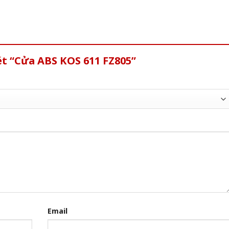
ét “Cửa ABS KOS 611 FZ805”
Email