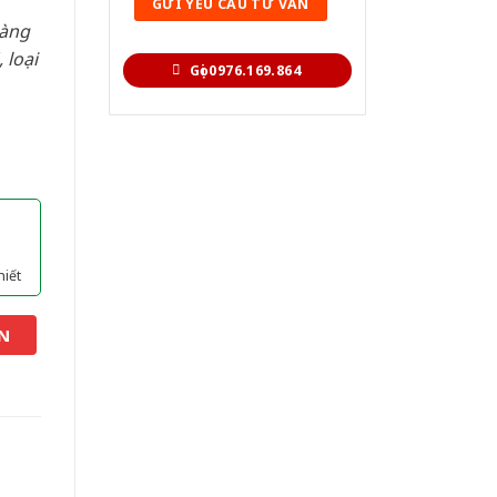
hàng
 loại
Gọi 0976.169.864
hiết
N