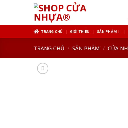
Skip
to
content
TRANG CHỦ
GIỚI THIỆU
SẢN PHẨM
TRANG CHỦ
/
SẢN PHẨM
/
CỬA N