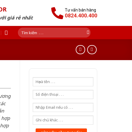
OR
Tư vấn bán hàng
0824.400.400
ới giá rẻ nhất
Tìm
kiếm:
hương
các
ản
ỗ hợp
 hợp