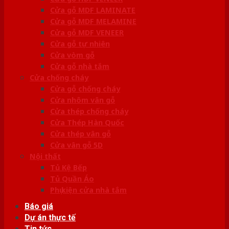
Cửa gỗ MDF LAMINATE
Cửa gỗ MDF MELAMINE
Cửa gỗ MDF VENEER
Cửa gỗ tự nhiên
Cửa vòm gỗ
Cửa gỗ nhà tắm
Cửa chống cháy
Cửa gỗ chống cháy
Cửa nhôm vân gỗ
Cửa thép chống cháy
Cửa Thép Hàn Quốc
Cửa thép vân gỗ
Cửa vân gỗ 5D
Nội thất
Tủ Kệ Bếp
Tủ Quần Áo
Phụ kiện cửa nhà tắm
Báo giá
Dự án thực tế
Tin tức