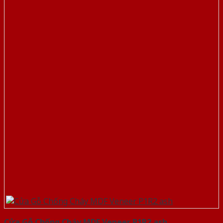
Cửa Gỗ Chống Cháy MDF Veneer P1R2 ash