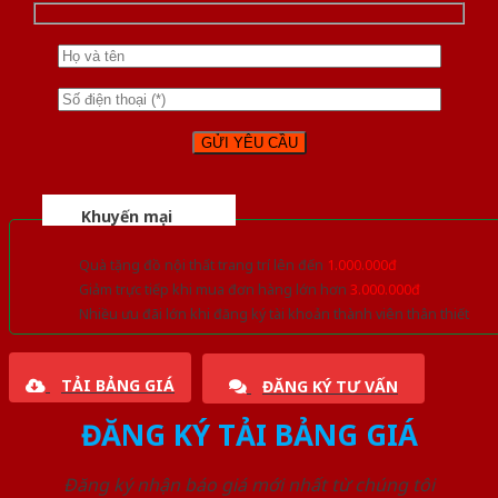
Khuyến mại
Quà tặng đồ nội thất trang trí lên đến
1.000.000đ
Giảm trực tiếp khi mua đơn hàng lớn hơn
3.000.000đ
Nhiều ưu đãi lớn khi đăng ký tài khoản thành viên thân thiết
TẢI BẢNG GIÁ
ĐĂNG KÝ TƯ VẤN
ĐĂNG KÝ TẢI BẢNG GIÁ
Đăng ký nhận báo giá mới nhất từ chúng tôi