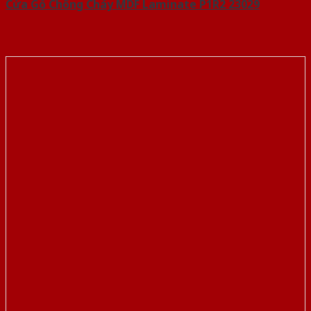
Cửa Gỗ Chống Cháy MDF Laminate P1R2 23029