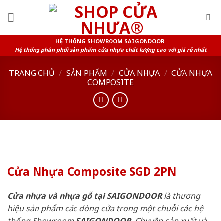
Skip
to
content
HỆ THỐNG SHOWROOM SAIGONDOOR
Hệ thống phân phối sản phẩm cửa nhựa chất lượng cao với giá rẻ nhất
TRANG CHỦ
/
SẢN PHẨM
/
CỬA NHỰA
/
CỬA NHỰA
COMPOSITE
Cửa Nhựa Composite SGD 2PN
Cửa nhựa và nhựa gỗ tại SAIGONDOOR
là thương
hiệu sản phẩm các dòng cửa trong một chuỗi các hệ
thống Showroom
SAIGONDOOR
. Chuyên sản xuất và