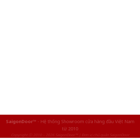
SaigonDoor™
- Hệ thống Showroom cửa hàng đầu Việt Nam
từ 2010
Copyright ⓒ 2010 – 2026 SaigonDoor™ | Đơn vị chủ quản SaigonDoor