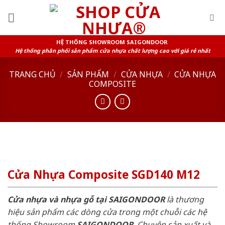
Skip
to
content
HỆ THỐNG SHOWROOM SAIGONDOOR
Hệ thống phân phối sản phẩm cửa nhựa chất lượng cao với giá rẻ nhất
TRANG CHỦ
/
SẢN PHẨM
/
CỬA NHỰA
/
CỬA NHỰA
COMPOSITE
Cửa Nhựa Composite SGD140 M12
Cửa nhựa và nhựa gỗ tại SAIGONDOOR
là thương
hiệu sản phẩm các dòng cửa trong một chuỗi các hệ
thống Showroom
SAIGONDOOR
. Chuyên sản xuất và