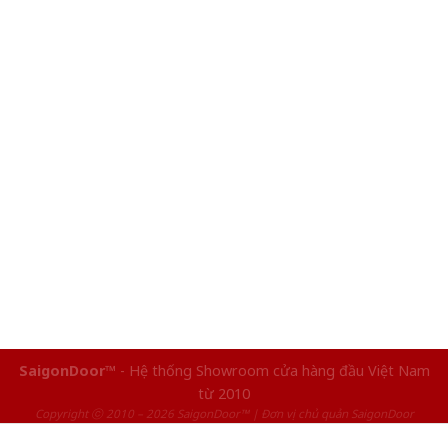
SaigonDoor™
- Hệ thống Showroom cửa hàng đầu Việt Nam
từ 2010
Copyright ⓒ 2010 – 2026 SaigonDoor™ | Đơn vị chủ quản SaigonDoor