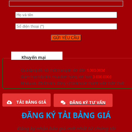
Khuyến mại
Quà tặng đồ nội thất trang trí lên đến
1.000.000đ
Giảm trực tiếp khi mua đơn hàng lớn hơn
3.000.000đ
Nhiều ưu đãi lớn khi đăng ký tài khoản thành viên thân thiết
TẢI BẢNG GIÁ
ĐĂNG KÝ TƯ VẤN
ĐĂNG KÝ TẢI BẢNG GIÁ
Đăng ký nhận báo giá mới nhất từ chúng tôi