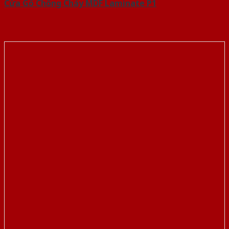
Cửa Gỗ Chống Cháy MDF Laminate P1