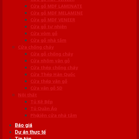
Cửa gỗ MDF LAMINATE
Cửa gỗ MDF MELAMINE
Cửa gỗ MDF VENEER
Cửa gỗ tự nhiên
Cửa vòm gỗ
Cửa gỗ nhà tắm
Cửa chống cháy
Cửa gỗ chống cháy
Cửa nhôm vân gỗ
Cửa thép chống cháy
Cửa Thép Hàn Quốc
Cửa thép vân gỗ
Cửa vân gỗ 5D
Nội thất
Tủ Kệ Bếp
Tủ Quần Áo
Phụ kiện cửa nhà tắm
Báo giá
Dự án thực tế
Tin tức