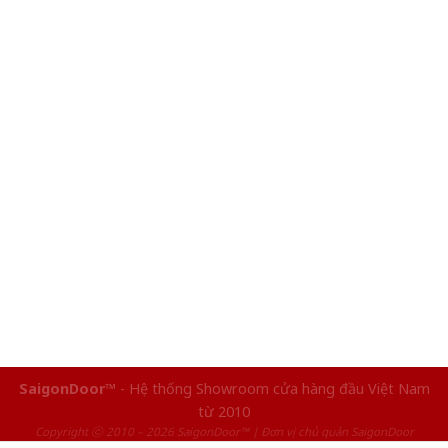
SaigonDoor™
- Hệ thống Showroom cửa hàng đầu Việt Nam
từ 2010
Copyright ⓒ 2010 – 2026 SaigonDoor™ | Đơn vị chủ quản SaigonDoor