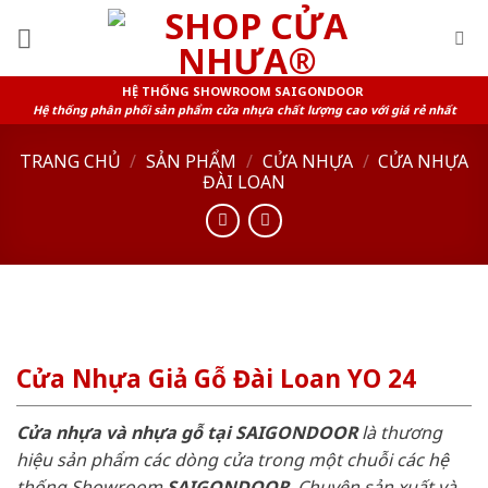
Skip
to
content
HỆ THỐNG SHOWROOM SAIGONDOOR
Hệ thống phân phối sản phẩm cửa nhựa chất lượng cao với giá rẻ nhất
TRANG CHỦ
/
SẢN PHẨM
/
CỬA NHỰA
/
CỬA NHỰA
ĐÀI LOAN
Cửa Nhựa Giả Gỗ Đài Loan YO 24
Cửa nhựa và nhựa gỗ tại SAIGONDOOR
là thương
hiệu sản phẩm các dòng cửa trong một chuỗi các hệ
thống Showroom
SAIGONDOOR
. Chuyên sản xuất và