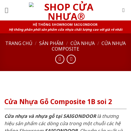
Skip
to
content
HỆ THỐNG SHOWROOM SAIGONDOOR
Hệ thống phân phối sản phẩm cửa nhựa chất lượng cao với giá rẻ nhất
TRANG CHỦ
/
SẢN PHẨM
/
CỬA NHỰA
/
CỬA NHỰA
COMPOSITE
Cửa Nhựa Gỗ Composite 1B soi 2
Cửa nhựa và nhựa gỗ tại SAIGONDOOR
là thương
hiệu sản phẩm các dòng cửa trong một chuỗi các hệ
thống Showroom
SAIGONDOOR
. Chuyên sản xuất và