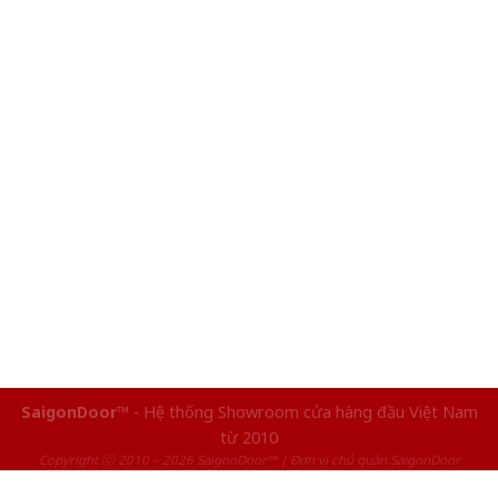
SaigonDoor™
- Hệ thống Showroom cửa hàng đầu Việt Nam
từ 2010
Copyright ⓒ 2010 – 2026 SaigonDoor™ | Đơn vị chủ quản SaigonDoor