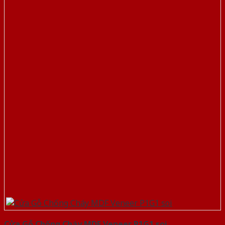
Cửa Gỗ Chống Cháy MDF Veneer P1G1 soi