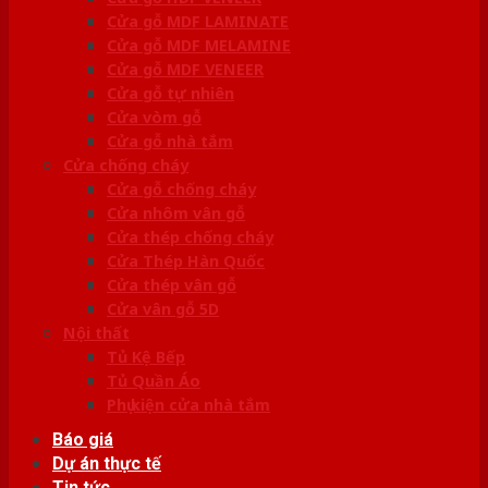
Cửa gỗ MDF LAMINATE
Cửa gỗ MDF MELAMINE
Cửa gỗ MDF VENEER
Cửa gỗ tự nhiên
Cửa vòm gỗ
Cửa gỗ nhà tắm
Cửa chống cháy
Cửa gỗ chống cháy
Cửa nhôm vân gỗ
Cửa thép chống cháy
Cửa Thép Hàn Quốc
Cửa thép vân gỗ
Cửa vân gỗ 5D
Nội thất
Tủ Kệ Bếp
Tủ Quần Áo
Phụ kiện cửa nhà tắm
Báo giá
Dự án thực tế
Tin tức