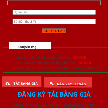
Khuyến mại
Quà tặng đồ nội thất trang trí lên đến
1.000.000đ
Giảm trực tiếp khi mua đơn hàng lớn hơn
3.000.000đ
Nhiều ưu đãi lớn khi đăng ký tài khoản thành viên thân thiết
TẢI BẢNG GIÁ
ĐĂNG KÝ TƯ VẤN
ĐĂNG KÝ TẢI BẢNG GIÁ
Đăng ký nhận báo giá mới nhất từ chúng tôi