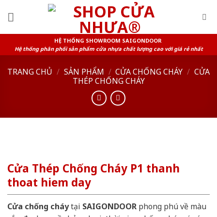
Skip
to
content
HỆ THỐNG SHOWROOM SAIGONDOOR
Hệ thống phân phối sản phẩm cửa nhựa chất lượng cao với giá rẻ nhất
TRANG CHỦ
/
SẢN PHẨM
/
CỬA CHỐNG CHÁY
/
CỬA
THÉP CHỐNG CHÁY
Cửa Thép Chống Cháy P1 thanh
thoat hiem day
Cửa chống cháy
tại
SAIGONDOOR
phong phú về màu