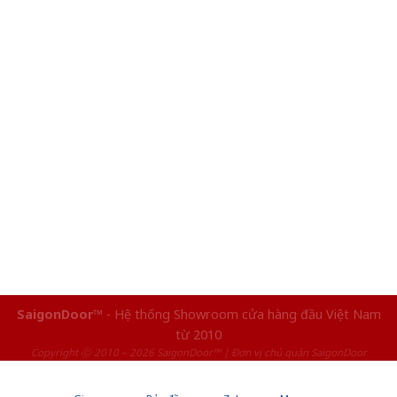
SaigonDoor™
- Hệ thống Showroom cửa hàng đầu Việt Nam
từ 2010
Copyright ⓒ 2010 – 2026 SaigonDoor™ | Đơn vị chủ quản SaigonDoor