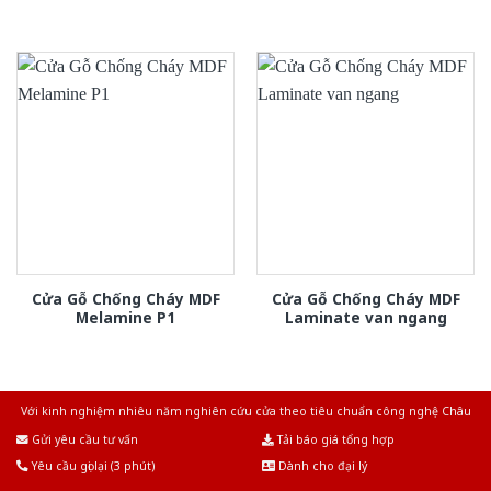
Cửa Gỗ Chống Cháy MDF
Cửa Gỗ Chống Cháy MDF
Melamine P1
Laminate van ngang
Với kinh nghiệm nhiêu năm nghiên cứu cửa theo tiêu chuẩn công nghệ Châu
Âu.Chúng tôi tự tin là nhà sản xuất & cung cấp hàng đầu tại Việt Nam!
Gửi yêu cầu tư vấn
Tải báo giá tổng hợp
Yêu cầu gọi lại (3 phút)
Dành cho đại lý