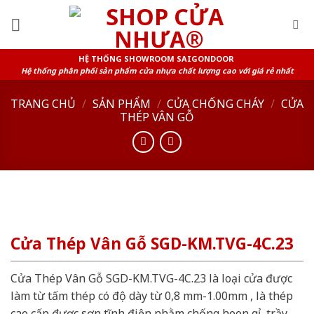
Skip
to
content
HỆ THỐNG SHOWROOM SAIGONDOOR
Hệ thống phân phối sản phẩm cửa nhựa chất lượng cao với giá rẻ nhất
TRANG CHỦ
/
SẢN PHẨM
/
CỬA CHỐNG CHÁY
/
CỬA
THÉP VÂN GỖ
Cửa Thép Vân Gỗ SGD-KM.TVG-4C.23
Cửa Thép Vân Gỗ SGD-KM.TVG-4C.23 là loại cửa được
làm từ tấm thép có độ dày từ 0,8 mm-1.00mm , là thép
cao cấp được sơn tĩnh điện nhằm chống hoen gỉ, trầy