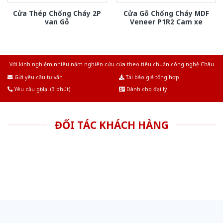
Cửa Thép Chống Cháy 2P
Cửa Gỗ Chống Cháy MDF
van Gỗ
Veneer P1R2 Cam xe
Với kinh nghiệm nhiêu năm nghiên cứu cửa theo tiêu chuẩn công nghệ Châu
Âu.Chúng tôi tự tin là nhà sản xuất & cung cấp hàng đầu tại Việt Nam!
Gửi yêu cầu tư vấn
Tải báo giá tổng hợp
Yêu cầu gọi lại (3 phút)
Dành cho đại lý
ĐỐI TÁC KHÁCH HÀNG